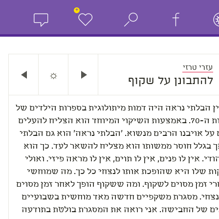
+
עזרי טרזי
☼
להתבונן על שקוף
נידין הבלתי נראה היה דמות מיתולוגית בספרות הילדים של
שנות ה-70. באמצעות השיקוי המיוחד הוא הצליח להעלים
ולהערים על אויבנו הרבים מנשוא. 'הבלתי נראה' הוא גם הבלתי
ך בגלל חוסר ממשותו הוא מצליח להשאר לעד. כך הוא
י. אין לו פנים, אין לו תוים, אין לו מראה פיזי. ואולי
החמקמקות שלו היא שהופכת אותו לנצחי כל כך. מה שמוחשי
הופך אחרי זמן מסוים לשקוף. ומה ששקוף הופך לאחר זמן מסוים
נצחי. מסגרת משקפיים חדשה מאד מוחשית בשבועיים
ם של החבישה. אני רואה את המסגרת בולטת בתודעה