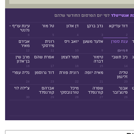
לפי יום הפרסום החודשי שלהם
ת אנטייטלד
דוד עדיקא
נדב ברקן
דן אלון
טל מור
עינת עריף -
גלנטי
6
5
4
3
2
ד
ענת ספרן
אלעד משען
יואב ויס
רונית
אבירם
מירסקי
מאיר
8 (היום)
9
10
11
12
ניב תשבי
טימור
תמר לצמן
אפרת שהם
מרב שין
דברה
בן־אלון
18
17
16
15
14
טליה
מאיה יופה
רונית פורת
דוד גרוסמן
גליה עפרי
זליגמן
24
23
22
21
20
ט
אבנר
שפרה
מיכל
אברהם
צ'ילה לוי
פינצ'ובר
קורנפלד
טורנובסקי
קורנפלד
30
29
28
27
26