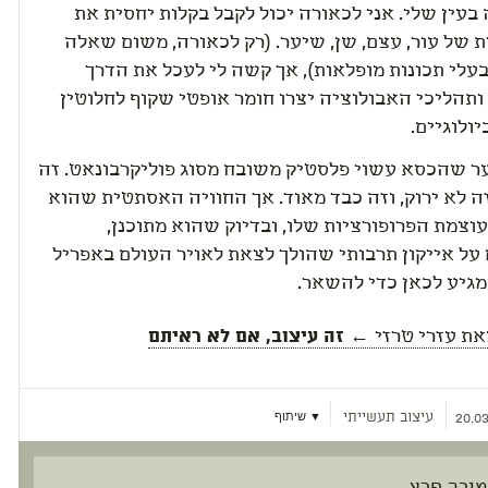
השקופה בעין שלי. אני לכאורה יכול לקבל בקלות יחסית את
 של עור, עצם, שן, שיער. (רק לכאורה, משום שאלה
ומרים בעלי תכונות מופלאות), אך קשה לי לעכל את הדרך
שהטבע ותהליכי האבולוציה יצרו חומר אופטי שקוף לחלוטין
ולוגיים.
משער שהכסא עשוי פלסטיק משובח מסוג פוליקרבונאט. זה
זה לא ירוק, וזה כבד מאוד. אך החוויה האסתטית שהוא
מעניק בעוצמת הפרופורציות שלו, ובדיוק שהוא מתוכנן,
מבשרים על אייקון תרבותי שהולך לצאת לאויר העולם באפריל
מגיע לכאן כדי להשאר.
את
עזרי טרזי
← זה עיצוב, אם לא ראיתם
עיצוב תעשייתי
▼ שיתוף
20.03
מירב פרץ