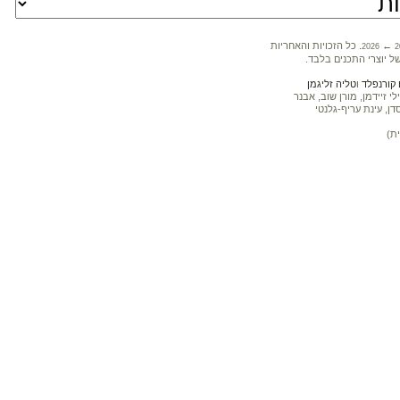
←
. כל הזכויות והאחריות
2026
2
ל יוצרי התכנים בלבד.
קורנפלד
ו
טליה זליגמן
 זיידמן, מורן שוב, אבנר
דן, עינת עריף-גלנטי
ת)