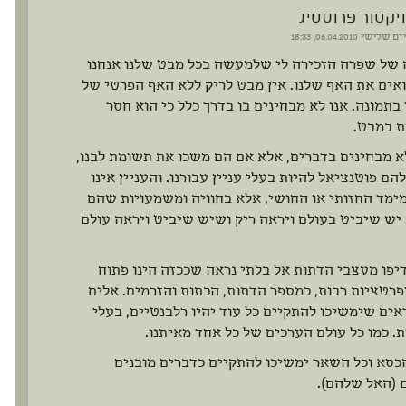
ויקטור פרוסטיג
יום שלישי
06.04.2010, 18:33
 של שפרה הזכירה לי שלמעשה בכל מבט שלנו אנחנו
אים את האף שלנו. אין מבט לריק ללא האף הפרטי של
בתמונה. אנו לא מבחינים בו בדרך כלל כי הוא חסר
 במבט.
א מבחינים בדברים, אלא אם הם משכו את תשומת לבנו,
הם פוטנציאל להיות בעלי עניין עבורנו. והעניין אינו
ימד החזותי או החושי, אלא בחוויה ומשמעויות שהם
יש שיביט בעולם ויראה ריק ושיש שיביט ויראה עולם
יפו מעצבי הדתות אל בלתי נראה שככזה הינו פתוח
רטציות רבות, כמספר הדתות, הכתות והזרמים. אלים
אים שימשיכו להתקיים כל עוד יהיו רלבנטיים, בעלי
 כמו כל עולם הערכים של כל אחד מאיתנו.
כסא וכל השאר ימשיכו להתקיים כדברים מובנים
 (האל שלהם).