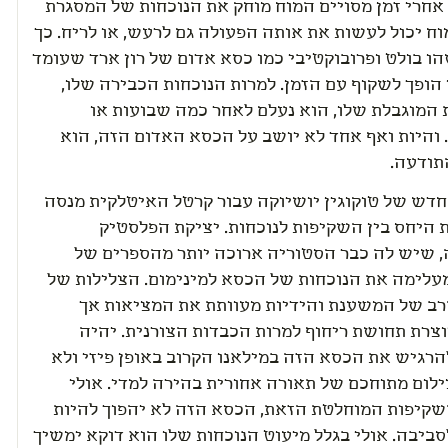
שלי. אך אחרי זמן מסויים המוח מוחק את הנוכחות של המסגרת
לאין. המוח יכול לעשות את אותה הפעולה גם לרעש, או לריח. כך
ו בולט ופרובוקטיבי כמו כסא אדום של רון ארד שעומד
בסטודיו הופך לשקוף עם הזמן. למרות הנוכחות הכבירה שלו,
והנוחיות המוגבלת שלו, הוא נעלם לאחר כמה שבועות או
 והיות ואף אחד לא יושב על הכסא האדום הזה, הוא
תודעה.
סא החדש של טוקוגין יושיוקה עבור קרטל האיטלקית מנסה
 היחס בין השקיפות לנוכחות. יציקת הפלסטיק
השקופה, שיש לה כבר הסטוריה ארוכה יותר מהספרים של
מעלימה את הנוכחות של הכסא למינימום. הצלילות של
ובי הרב של המשענת והידיות מעוותת את המציאות אך
וצרת תחושת ריחוף למרות הכבדות הצורנית. יהיה
הרגיש את הכסא הזה במילאנו הקרוב באופן פיזי ולא
י צילום מתוחכם של תאורה אחורית בהירה למדי. אולי
למרות השקיפות המוחלטת הזאת, הכסא הזה לא יהפוך להיות
'שקוף' לסביבה. אולי בגלל מיעוט הנוכחות שלו הוא דוקא ימשיך