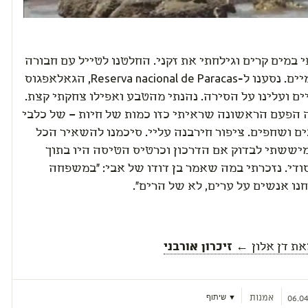
במים קרים וגילחתי את זקני. החלטנו לטייל עם חבורה
של מקומיים. נסענו ל-Reserva nacional de Paracas, הגאלאפגוס
ם ועלינו על הסירה. נהנתי מהטבע ואפילו צחקתי קצת.
ה הפעם הראשונה שראיתי כזו כמות של חיות – של כלבי
ים ושחפים. ציפור חירבנה עליי. סיכמנו להשאיר הכל
מיששתי לבדוק אם הדרכון וכרטיס הטיסה היו בתוך
די. נזכרתי במה שאמר בן דודו של אבי: "במשפחה
נו אנשים על ערים, לא של הרים".
את
דן אלון
← זיכרון אורבני
אמנות
▼ שיתוף
06.04