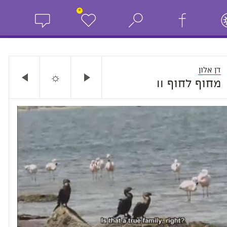
+
דן אלון
☼
מחוף לחוף II