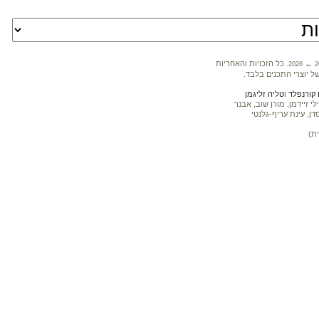
←
. כל הזכויות והאחריות
2026
2
ל יוצרי התכנים בלבד.
קורנפלד
ו
טליה זליגמן
 זיידמן, מורן שוב, אבנר
דן, עינת עריף-גלנטי
ת)