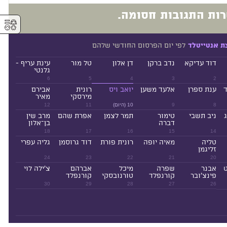
ות התגובות חסומה.
⚥︎
לפי יום הפרסום החודשי שלהם
ת אנטייטלד
דוד עדיקא
נדב ברקן
דן אלון
טל מור
עינת עריף -
גלנטי
6
5
4
3
2
ד
ענת ספרן
אלעד משען
יואב ויס
רונית
אבירם
מירסקי
מאיר
8
9
10 (היום)
11
12
ניב תשבי
טימור
תמר לצמן
אפרת שהם
מרב שין
דברה
בן־אלון
18
17
16
15
14
טליה
מאיה יופה
רונית פורת
דוד גרוסמן
גליה עפרי
זליגמן
24
23
22
21
20
ט
אבנר
שפרה
מיכל
אברהם
צ'ילה לוי
פינצ'ובר
קורנפלד
טורנובסקי
קורנפלד
30
29
28
27
26