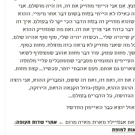
נץ. אם אני הייתי מחזיק את זה, זה היה מושלם. אני
 כאילו לא הייתי בטוח בשום דבר אחר מימיי. ההוא
הוא מחזיק זה בטח הדבר הכי יקר לו בעולם. איך זה
דבר כזה? אני צריך את זה. ואת מה שמחזיק ההוא
רק שיהיה שלי… וכשזה יהיה שלי, סוף סוף אהיה שלם.
 מה שאני מחזיק לא נראה כזה מוצלח. פחות כסוף.
שך. פחות עמוק. עוד דבר פחות אהוב שמצטרף לשאר
העייפים המונחים מסביבי שמסתכלים עליי מלמטה
ארים גם אותם. פעם אהבתי יותר, עכשיו… קצת פחות.
 את זה, ואת זה, ואת זה ששם, המבריק ההוא, אני רוצה
 הרגע ההוא, הקטן-גדול הקנאה הזאת, הירוקה,
הגדושה, כל הדברים בעולם…
אזל יוצא כבר האייפון החדש?
את
אנטיילד מארח: מאיה מרום
← אתרי שדות תעופה: