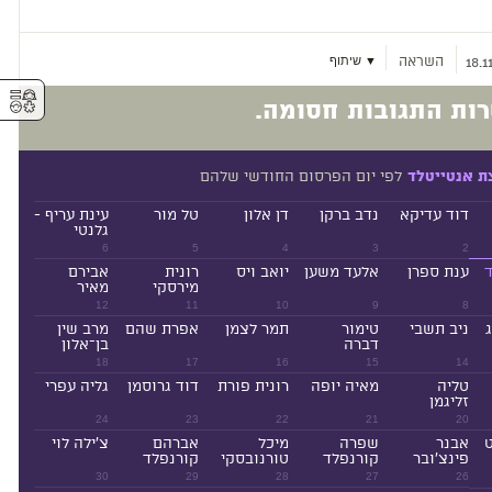
השראה
▼ שיתוף
18.1
⚥︎
ות התגובות חסומה.
לפי יום הפרסום החודשי שלהם
ת אנטייטלד
דוד עדיקא
נדב ברקן
דן אלון
טל מור
עינת עריף -
גלנטי
6
5
4
3
2
ד
ענת ספרן
אלעד משען
יואב ויס
רונית
אבירם
מירסקי
מאיר
12
11
10
9
8
ניב תשבי
טימור
תמר לצמן
אפרת שהם
מרב שין
דברה
בן־אלון
18
17
16
15
14
טליה
מאיה יופה
רונית פורת
דוד גרוסמן
גליה עפרי
זליגמן
24
23
22
21
20
ט
אבנר
שפרה
מיכל
אברהם
צ'ילה לוי
פינצ'ובר
קורנפלד
טורנובסקי
קורנפלד
30
29
28
27
26