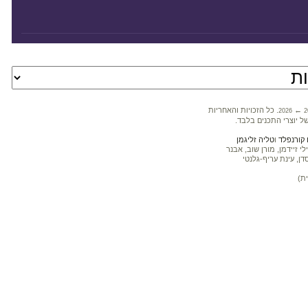
←
. כל הזכויות והאחריות
2026
2
ל יוצרי התכנים בלבד.
קורנפלד
ו
טליה זליגמן
 זיידמן, מורן שוב, אבנר
דן, עינת עריף-גלנטי
ת)