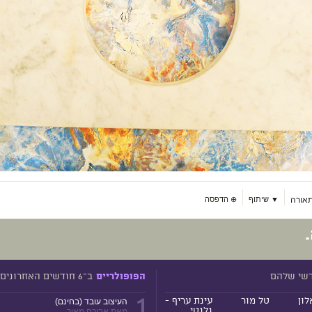
אורה
▼ שיתוף
⊕
הדפסה
דשי שלהם
ב־6 חודשים האחרונים
הפופולריים
1
לון
טל מור
עינת עריף -
העיצוב עובד (בחינם)
גלנטי
מאת אבירם מאיר