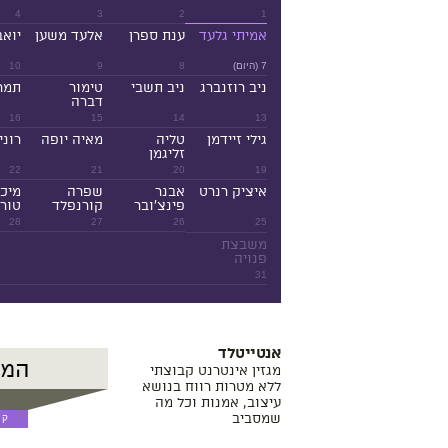
4
3
2
1
אמיתי גלעד
ענת ספרן
אלעד משען
יואב
7 (היום)
8
9
10
ניב רוזנברג
ניב תשבי
טימור
תמר
דברה
16
15
14
13
גילי זיידמן
טליה
מאיה יופה
רוני
זליגמן
22
21
20
19
איציק רנרט
אבנר
שפרה
מיכ
פינצ'ובר
קורנפלד
טורנ
28
27
26
25
משבצת
פנויה
31
אנטייטלד
מגזין אינטרנט קבוצתי
ללא מטרות רווח בנושא
עיצוב, אמנות וכל מה
שמסביב