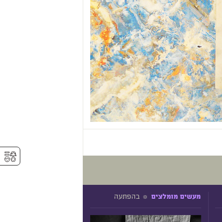
⚥︎
☼ בהפתעה
מעשים מומלצים