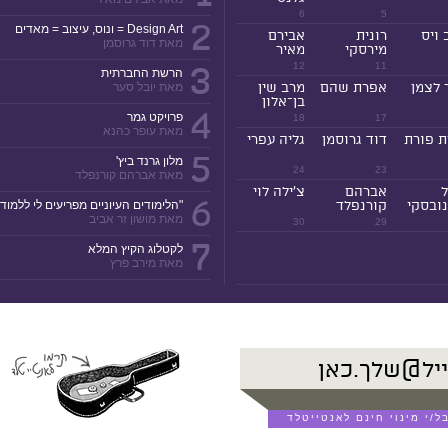
6
5
2
Design Art = ונוס, עיצוב = מאדים
 ויס
רונית
אבירם
מאת דוד גרוסמן
מירסקי
מאיר
3
12
11
הרשת החברתית
 לצמן
אפרת שהם
מרב שין
מאת יובל סער
בן־אלון
4
פרויקט גמר
18
17
מאת עופר כהנא
ת פורת
דוד גרוסמן
גליה עפרי
5
מלון גרנד ביץ'
24
23
מאת אברהם קורנפלד
ל
אברהם
צ'ילה לוי
6
ובסקי
קורנפלד
"הלימודים העיוניים מפריעים לי ללמוד!
מאת מושון זר אביב
30
29
7
לקטלוג הקיץ המלא
מאת מירב פרץ