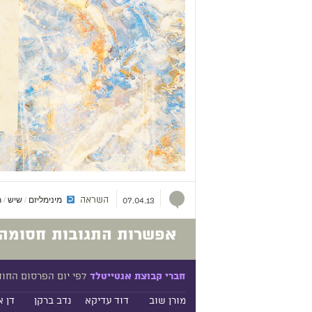
השראה
מינימליזם
שיש
ת
/
/
07.04.13
אפשרות התגובות חסומה.
לפי יום הפרסום החו
חברי קבוצת אנטייטלד
מורן שוב
דוד עדיקא
נדב ברקן
דן א