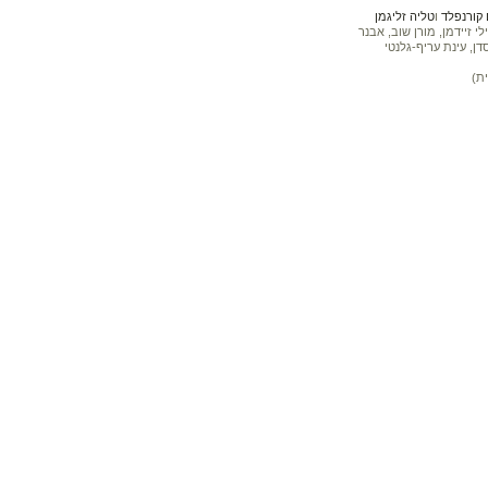
קורנפלד
ו
טליה זליגמן
 זיידמן, מורן שוב, אבנר
דן, עינת עריף-גלנטי
ת)