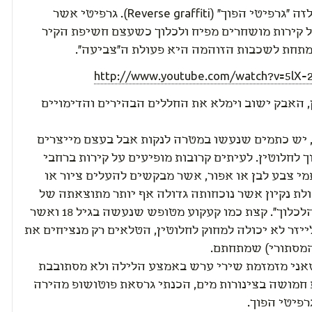
קוראים לזה "גרפיטי הפוך" (Reverse graffiti). גרפיטי אשר
 קירות מושחרים מפיח ולכלוך כשעצם חשיפת הקיר
מתחת לשכבות הזוהמה היא פעולת ה"צביעה".
http://www.youtube.com/watch?v=5lX-
, האבק ישוב וימלא את החללים הבהירים והדימויים
 יש כתמים שנעשו במטרה לנקות אבל בעצם מייצרים
 לחלוטין. לעיתים קרובות מופיעים על קירות ברחבי
י צבע לבן או אפור, אשר מבקשים להעלים ציור או
לת נקיון אשר נוכחותה גדולה אף יותר מתוצאתה של
"פעולת הלכלוך". קצת כמו קעקוע מטופש שנעשה בגיל 18 ואשר
ייזר לא יכולה למחוק לחלוטין, הטלאים רק מנציחים את
המסתורי) שמתחתם.
שאני מזמזמת שירי ערש באמצע הלילה ולא מסתובבת
 חמושה בצינורות מים, הכנתי גרסאת פוטושופ מהירה
פיטי הפוך.