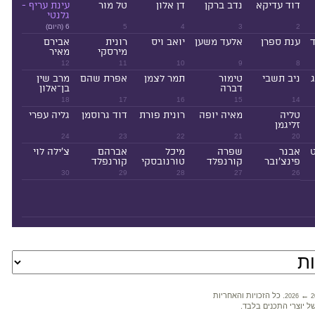
דוד עדיקא
נדב ברקן
דן אלון
טל מור
עינת עריף -
גלנטי
2
3
4
5
6 (היום)
ד
ענת ספרן
אלעד משען
יואב ויס
רונית
אבירם
מירסקי
מאיר
12
11
10
9
8
ניב תשבי
טימור
תמר לצמן
אפרת שהם
מרב שין
דברה
בן־אלון
18
17
16
15
14
טליה
מאיה יופה
רונית פורת
דוד גרוסמן
גליה עפרי
זליגמן
24
23
22
21
20
ט
אבנר
שפרה
מיכל
אברהם
צ'ילה לוי
פינצ'ובר
קורנפלד
טורנובסקי
קורנפלד
30
29
28
27
26
←
. כל הזכויות והאחריות
2026
2
ל יוצרי התכנים בלבד.