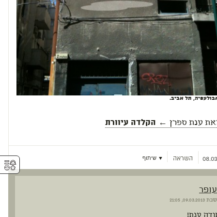
בולעפיה, תל אביב.
את
ענת ספרן
← הקלדה עיוורת
השראה
▼ שיתוף
08.03
⚥︎
עופר
שבת
09.03.2013, 21:05
ודה ענת!