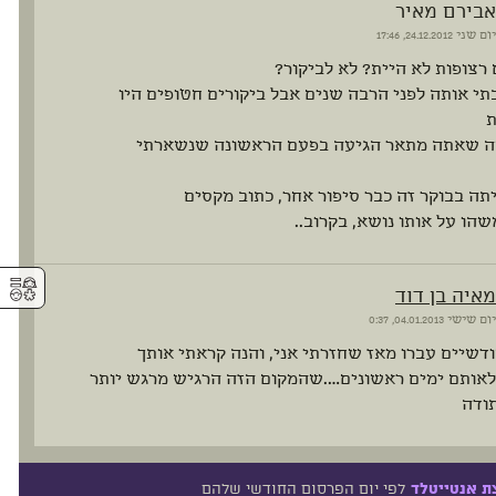
אבירם מאיר
יום שני
24.12.2012, 17:46
רצופות לא היית? לא לביקור?
תי אותה לפני הרבה שנים אבל ביקורים חטופים היו
ת
 שאתה מתאר הגיעה בפעם הראשונה שנשארתי
תה בבוקר זה כבר סיפור אחר, כתוב מקסים
שהו על אותו נושא, בקרוב..
⚥︎
מאיה בן דוד
יום שישי
04.01.2013, 0:37
דשיים עברו מאז שחזרתי אני, והנה קראתי אותך
לאותם ימים ראשונים….שהמקום הזה הרגיש מרגש יותר
ודה
לפי יום הפרסום החודשי שלהם
ת אנטייטלד