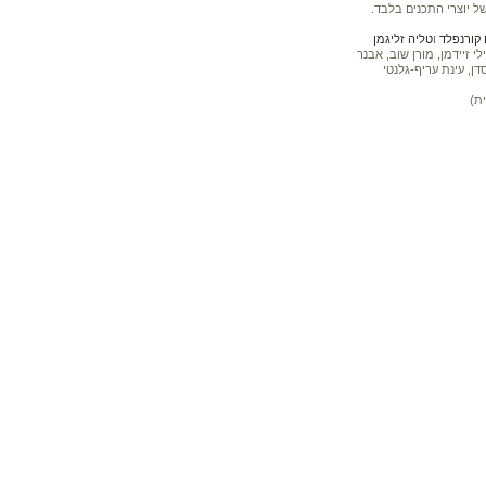
ל יוצרי התכנים בלבד.
קורנפלד
ו
טליה זליגמן
 זיידמן, מורן שוב, אבנר
דן, עינת עריף-גלנטי
ת)