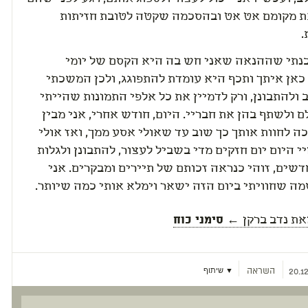
ת מקומם אט אט ובהסכמה שקטה לטובת חזיתות
.
נתי שההנאה שאני חש בה היא הקסם של יומי
כאן איתך ותכף היא עומדת להתפוגג, ולכן המשכתי
ולהתבונן, ורק לדמיין את כל אלפי התמונות שהייתי
ם ולשתף בהן את חבריי. היום, חודש אחרי, אני מבין
 לחוות אותך כך שוב עד שאולי אסע ממך, ואז אולי
י היום יום חזקים מדי בשביל לעצור, להתבונן ולגלות
שים, זוהי כנראה זכותם של תיירים ומבקרים. אני
מה שחוויתי ביום הזה ישאר וימלא אותי כמה שיותר.
את
נדב ברקן
← סימני כוח
השראה
▼ שיתוף
20.12