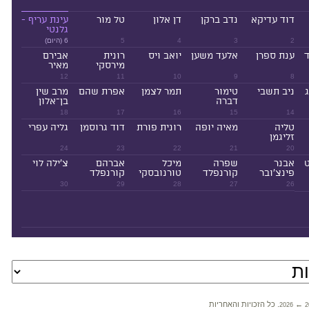
דוד עדיקא
נדב ברקן
דן אלון
טל מור
עינת עריף -
גלנטי
2
3
4
5
6 (היום)
ד
ענת ספרן
אלעד משען
יואב ויס
רונית
אבירם
מירסקי
מאיר
12
11
10
9
8
ניב תשבי
טימור
תמר לצמן
אפרת שהם
מרב שין
דברה
בן־אלון
18
17
16
15
14
טליה
מאיה יופה
רונית פורת
דוד גרוסמן
גליה עפרי
זליגמן
24
23
22
21
20
ט
אבנר
שפרה
מיכל
אברהם
צ'ילה לוי
פינצ'ובר
קורנפלד
טורנובסקי
קורנפלד
30
29
28
27
26
←
. כל הזכויות והאחריות
2026
2