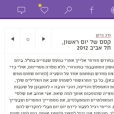
+
נדב ברקן
☼
קסם של יום ראשון,
תל אביב 2012
כחודש חזרתי אלייך אחרי כמעט שנתיים בחו"ל. ביום
ון הסתובבתי כסהרורי, ללא מטרה מסויימת, אולי כדי
צת מחדש ונתחמם אחד על השניה (למרות שחום ממש
כאן). כל כך התרגשתי לשמוע שוב את הצלילים שלך,
ת האספלט והזיעה, והכי הרבה – להתבונן על שכבות
מציה שהופכות אותך למה שאת. אני אוהב את שלטי
 המאולתרים והמתקלפים, את מספרייך החסרים וצבעייך
 הייתי רגיל לעבור לידם יום יום מבלי להקדיש להם
, ועכשיו אני יכול לעצור ולספוג אותם, רגע לפני שהם