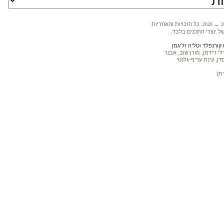
←
. כל הזכויות והאחריות
2026
2
ל יוצרי התכנים בלבד.
קורנפלד
ו
טליה זליגמן
 זיידמן, מורן שוב, אבנר
דן, עינת עריף-גלנטי
ת)