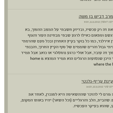
מרב דביש בן משה
יום ראשון
11.11.2012, 9:09
ת זה רק עכשיו, ובדיוק חשבתי על המצב ההפוך, בא
גשם ופתאום כאילו לרגע שבתי מבחינת העור והגוף
 אירלנד, כמו כל בוקר בקיץ האחרון ובכל פעם שהרמתי
יתי גבול והרים שוממים של סוף הקיץ החרוך, והבנתי
ך זה עובד, אבל אולי כרגע נוסטלגי או כואב אבל תמיד
משם כי היכן שנטועות הרגלים הוא תמיד המוצא home is
where the h
עינת עריף-גלנטי
יום שני
12.11.2012, 14:23
 גורם לי להזכר שההשאיפה היא לסנכרן, לאחד את
 שהבית, הלב והרגליים (וכל השאר) יהיו באותו המקום,
, שהוא בעיקר העכשיו.