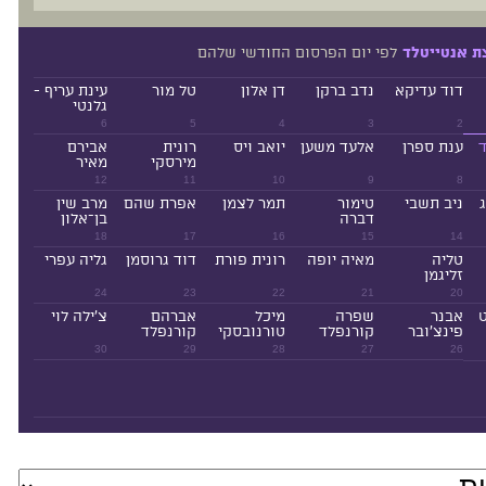
לפי יום הפרסום החודשי שלהם
ת אנטייטלד
דוד עדיקא
נדב ברקן
דן אלון
טל מור
עינת עריף -
גלנטי
6
5
4
3
2
ד
ענת ספרן
אלעד משען
יואב ויס
רונית
אבירם
מירסקי
מאיר
12
11
10
9
8
ניב תשבי
טימור
תמר לצמן
אפרת שהם
מרב שין
דברה
בן־אלון
18
17
16
15
14
טליה
מאיה יופה
רונית פורת
דוד גרוסמן
גליה עפרי
זליגמן
24
23
22
21
20
ט
אבנר
שפרה
מיכל
אברהם
צ'ילה לוי
פינצ'ובר
קורנפלד
טורנובסקי
קורנפלד
30
29
28
27
26