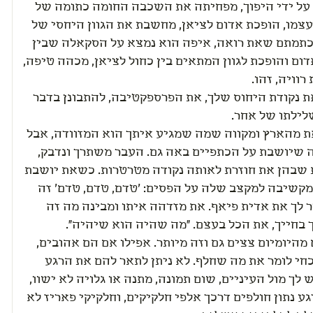
על ידי היפוך, מפחיתה את השכבה החומה כתומה של
עצמו, הופכת אדום לציאן, מחשבת את הגוון היחסי של
תמתם שאת רואה, איפה הוא נמצא על הסקאלה שבין
ום והופכת לגוון המתאים בין כחול לציאן, מכהה טיפה,
וויה, זהו.
ת נקודת היחוס שלך, את הפרספקטיבה, להתבונן בדבר
לילתו של אחר.
ת מהארץ ומקווה שמה שמגיע איתך הוא המזוודה, אבל
 שיושבת על הכתפיים באה גם. העבר משתרך ונדבק,
 שבהן את חוזרת לאותה נקודה מטרטרות. כשאת יושבת
מקשיבה למקצב שלה על הפסים: 'טדם, טדם, טדם' זה
 לך את אדית פיאף. את מזדהה איתו ומבינה מה זה
 בחייך, את הכל בעצם. "מה שהיה הוא שיהיה".
היומיום צצים גם וזה מיותר. אפילו אם הם אהובים,
חי לומר את מה שחלף. לא ניתן לתאר להם את הרגע
ך מול העיניים, שום תמונה, מתנה או גלויה לא ישוו,
גע נתון חולפים דרכך אלפי חלקיקים, וחלקיקי פאריז לא