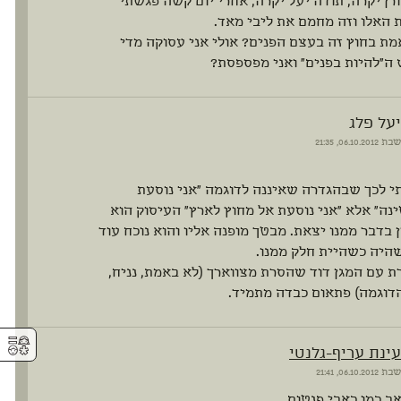
רן יקרה, תודה יעל יקרה, אחרי יום קשה פגשתי
 האלו וזה מחמם את ליבי מאד.
מת בחוץ זה בעצם הפנים? אולי אני עסוקה מדי
ה"להיות בפנים" ואני מפספסת?
יעל פלג
שבת
06.10.2012, 21:35
י לכך שבהגדרה שאיננה לדוגמה "אני נוסעת
נה" אלא "אני נוסעת אל מחוץ לארץ" העיסוק הוא
 בדבר ממנו יצאת. מבטך מופנה אליו והוא נוכח עוד
היה כשהיית חלק ממנו.
עם המגן דוד שהסרת מצווארך (לא באמת, נניח,
דוגמה) פתאום כבדה מתמיד.
⚥︎
עינת עריף-גלנטי
שבת
06.10.2012, 21:41
אב כמו כאבי פנטום.