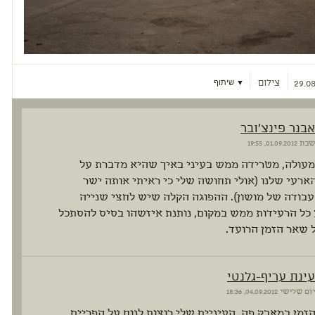
צילום
▼ שיתוף
29.08
אבנר פינצ'ובר
שבת
01.09.2012, 19:55
מעולה, מטרידה ממש בעיני באיך שהיא מדברת על
ארעי שלנו (אולי תחושה שלי כי ראיתי אותה ישר
בודה של מושון). ההפוגה הקלה שיש לחצי שנייה
כל הרעידות ממש במקום, נותנת איזשהו בסיס להסתכל
 שאר הזמן הרועד.
עינת עריף-גלנטי
יום שלישי
04.09.2012, 18:36
הזמן במאבק פה. העיניים שלי רוצות לנוח על הפריים