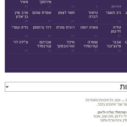
מירסקי
מאיר
8 (היום)
9
10
11
12
ניב תשבי
טימור
תמר לצמן
אפרת שהם
מרב שין
דברה
בן־אלון
18
17
16
15
14
טליה
מאיה יופה
רונית פורת
דוד גרוסמן
גליה עפרי
זליגמן
24
23
22
21
20
ט
אבנר
שפרה
מיכל
אברהם
צ'ילה לוי
פינצ'ובר
קורנפלד
טורנובסקי
קורנפלד
30
29
28
27
26
←
. כל הזכויות והאחריות
2026
2
ל יוצרי התכנים בלבד.
קורנפלד
ו
טליה זליגמן
 זיידמן, מורן שוב, אבנר
דן, עינת עריף-גלנטי