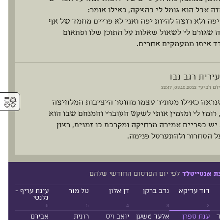
ה אבל הוא גומל לי בהצקה, כאילו אומר:
יפה ולא רוצה להיות יפה ואני לא פריים מחמד של אף
 שגורם לי לשאול שאלות על התוכן שלו ופתאום
ד איתו ממעמקים אחרים.
עירית רגב נבו
יום רביעי
03.10.2012, 22:47
⚥︎
נראה כאילו מסתיר עצמו מחוסר היציבות המלחיצה
רומז לי ומזמין אותי לשקט העוברי והמנחם שבו הוא
יש בפריים אמירה מרחיקה ומקרבת בו זמנית, רצון
ל הסחרור ולהתערסל פנימה.
לפי יום הפרסום החודשי שלהם
ת אנטייטלד
דוד עדיקא
נדב ברקן
דן אלון
טל מור
עינת עריף -
גלנטי
6
5
4
3
2
ד
ענת ספרן
אלעד משען
יואב ויס
רונית
אבירם