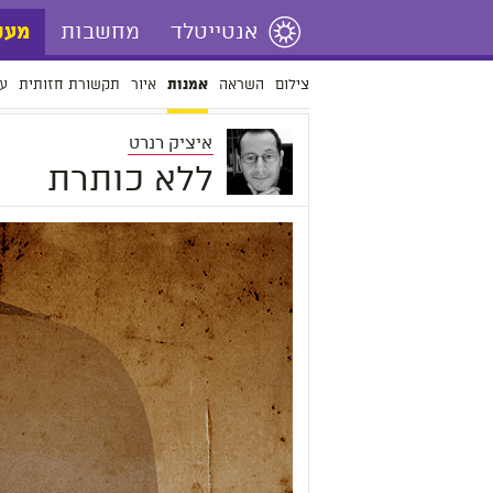
אנטייטלד
מחשבות
מעש
צילום
השראה
איור
תקשורת חזותית
עי
אמנות
איציק רנרט
ללא כותרת