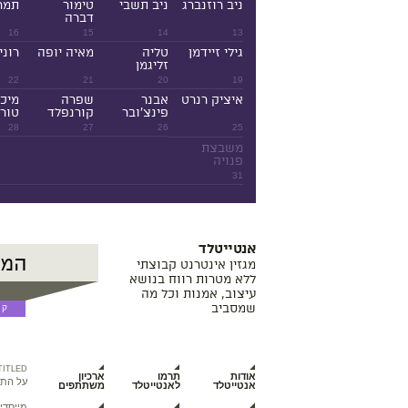
ניב רוזנברג
ניב תשבי
טימור
תמר
דברה
16
15
14
13
גילי זיידמן
טליה
מאיה יופה
רוני
זליגמן
22
21
20
19
איציק רנרט
אבנר
שפרה
מיכ
פינצ'ובר
קורנפלד
טורנ
28
27
26
25
משבצת
פנויה
31
אנטייטלד
מגזין אינטרנט קבוצתי
ללא מטרות רווח בנושא
עיצוב, אמנות וכל מה
שמסביב
TITLED
אודות
תרמו
ארכיון
על התכ
אנטייטלד
לאנטייטלד
משתתפים
מייסדי