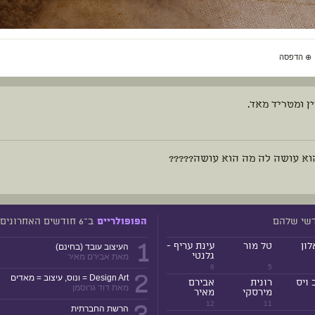
⊕
הדפסה
ן ומטריד מאד.
וא עושה לה מה הוא עושה?????
דשי שלהם
ב־6 חודשים האחרונים
הפופולריים
1
לון
טל מור
עינת עריף -
העיצוב עובד (בחינם)
גלנטי
מאת אבירם מאיר
6
5
2
Design Art = ונוס, עיצוב = מאדים
 ויס
רונית
אבירם
מאת דוד גרוסמן
מירסקי
מאיר
12
11
הרשת החברתית