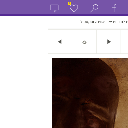
+
כלות
וידיאו
אופנה וטקסטיל
☼