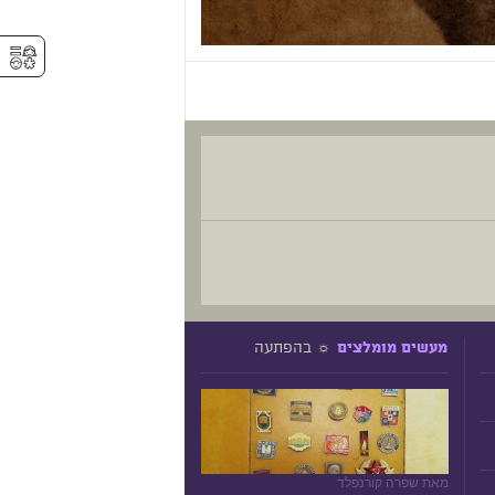
⚥︎
☼ בהפתעה
מעשים מומלצים
מאת שפרה קורנפלד