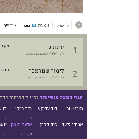
2
אמנות
בובה
▼ שיתוף
12.02.12
1
עינת ג
מעניי
יום ראשון
12.02.2012, 11:02
2
לימור שנורמכר
מה ה
יום שישי
17.02.2012, 0:07
לפי יום הפרסום החו
חברי קבוצת אנטייטלד
מורן שוב
דוד עדיקא
נדב ברקן
דן א
4
3
2
1
אמיתי גלעד
ענת ספרן
אלעד משען
יואב
7
8
9 (היום)
10