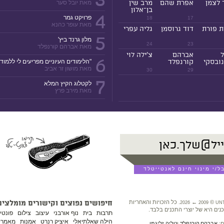
3
 לצמן
אפרת שהם
מרב שין
מאת יובל סער
בן־אלון
4
פרויקט גמר
18
17
מאת עופר כהנא
ת פורת
דוד גרוסמן
גליה עפרי
5
מלון גרנד ביץ'
24
23
מאת אברהם קורנפלד
ל
אברהם
צ'ילה לוי
6
ובסקי
קורנפלד
"הלימודים העיוניים מפריעים לי ללמוד!
מאת מושון זר אביב
30
29
7
לקטלוג הקיץ המלא
מאת מירב פרץ
©
←
. כל הזכויות והאחריות
חיפושים נפוצים וקישורים מומלצים
2026
2009
UN
נים היא של יוצרי התכנים בלבד.
תרבות
בית
נוף אורבני
עיצוב
צילום
פונטי
הילה שאלתיאלי
איציק רנרט
אמנות
מאמרים
ם:
אברהם קורנפלד
ו
טליה זליגמן