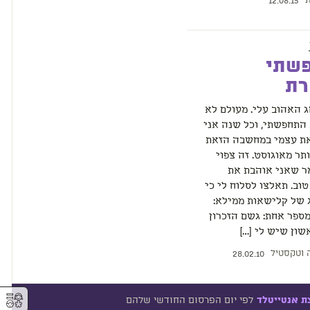
ת
12.08.15
שתי
רת
ג האהוב עלי. מעולם לא
התחפשתי, וכל שנה אני
ת עצמי במחשבה הזאת
ותר מאוגוסט. זה צפוי
ר שאני אוהבת את
טוב. תאלצו לסלוח לי כי
 של קלישאות ממילא:
ספר אחת: גשם הזכרון
ון שיש לי […]
 וטקסטיל
28.02.10
⚥︎
לפי יום הפרסום החודשי שלהם
ת אנטייטלד