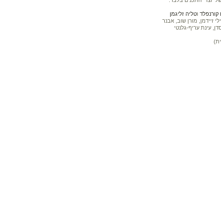
ל יוצרי התכנים בלבד.
קורנפלד
ו
טליה זליגמן
 זיידמן, מורן שוב, אבנר
דן, עינת עריף-גלנטי
ת)