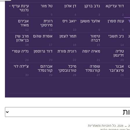
דוד עדיקא
נדב ברקן
דן אלון
טל מור
עינת עריף -
גלנטי
6
5
4
3
2
ד
ענת ספרן
אלעד משען
יואב ויס
רונית
אבירם
מירסקי
מאיר
12
11
10
9
8
ניב תשבי
טימור
תמר לצמן
אפרת שהם
מרב שין
דברה
בן־אלון
18
17
16
15
14
טליה
מאיה יופה
רונית פורת
דוד גרוסמן
גליה עפרי
זליגמן
24
23
22
21
20
ט
אבנר
שפרה
מיכל
אברהם
צ'ילה לוי
פינצ'ובר
קורנפלד
טורנובסקי
קורנפלד
30
29
28
27
26
←
. כל הזכויות והאחריות
2026
2