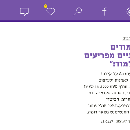
+
ביב
ודים
יים מפריעים
מוד!"
זעקו מודעות A3 על קירות
לאמנות ולעיצוב
בירושלים. חורף שנת 1999. 13 שנים
ר, באותה אקדמיה וגם
ות, הביטוי
נטלקטואלי אולי פחות
הסנטימנט נשאר דומה.
ך לעיצוב
18.01.17