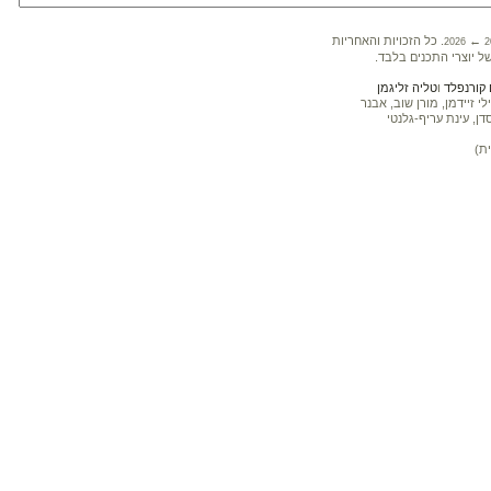
←
. כל הזכויות והאחריות
2026
2
ל יוצרי התכנים בלבד.
קורנפלד
ו
טליה זליגמן
 זיידמן, מורן שוב, אבנר
דן, עינת עריף-גלנטי
ת)