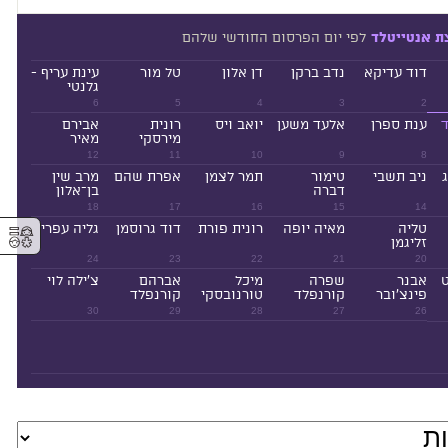
לפי יום הפרסום החודשי שלהם
ת אנטייטלד
דוד עדיקא
נדב ברקן
דן אלון
טל מור
עינת עריף -
גלנטי
6
5
4
3
2
ד
ענת ספרן
אלעד משען
יואב ויס
רונית
אבירם
מירסקי
מאיר
12
11
10
9
8
ניב תשבי
טימור
תמר לצמן
אפרת שהם
מרב שין
דברה
בן־אלון
18
17
16
15
14
⚥︎
טליה
מאיה יופה
רונית פורת
דוד גרוסמן
גליה עפרי
זליגמן
24
23
22
21
20
ט
אבנר
שפרה
מיכל
אברהם
צ'ילה לוי
פינצ'ובר
קורנפלד
טורנובסקי
קורנפלד
30
29
28
27
26