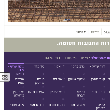
צילום
▼ שיתוף
04.1
ות התגובות חסומה.
לפי יום הפרסום החודשי שלהם
ת אנטייטלד
דוד עדיקא
נדב ברקן
דן אלון
טל מור
עינת עריף -
גלנטי
2
3
4
5
6 (היום)
⚥︎
ד
ענת ספרן
אלעד משען
יואב ויס
רונית
אבירם
מירסקי
מאיר
12
11
10
9
8
ניב תשבי
טימור
תמר לצמן
אפרת שהם
מרב שין
דברה
בן־אלון
18
17
16
15
14
טליה
מאיה יופה
רונית פורת
דוד גרוסמן
גליה עפרי
זליגמן