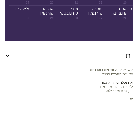
24
23
22
21
20
ט
אבנר
שפרה
מיכל
אברהם
צ'ילה לוי
פינצ'ובר
קורנפלד
טורנובסקי
קורנפלד
30
29
28
27
26
←
. כל הזכויות והאחריות
2026
2
ל יוצרי התכנים בלבד.
קורנפלד
ו
טליה זליגמן
 זיידמן, מורן שוב, אבנר
דן, עינת עריף-גלנטי
ת)