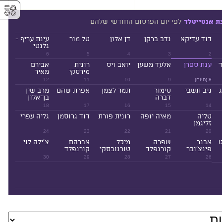
⚥︎
לפי יום הפרסום החודשי שלהם
ת אנטייטלד
דוד עדיקא
נדב ברקן
דן אלון
טל מור
עינת עריף -
גלנטי
6
5
4
3
2
ד
ענת ספרן
אלעד משען
יואב ויס
רונית
אבירם
מירסקי
מאיר
8 (היום)
9
10
11
12
ניב תשבי
טימור
תמר לצמן
אפרת שהם
מרב שין
דברה
בן־אלון
18
17
16
15
14
טליה
מאיה יופה
רונית פורת
דוד גרוסמן
גליה עפרי
זליגמן
24
23
22
21
20
ט
אבנר
שפרה
מיכל
אברהם
צ'ילה לוי
פינצ'ובר
קורנפלד
טורנובסקי
קורנפלד
30
29
28
27
26