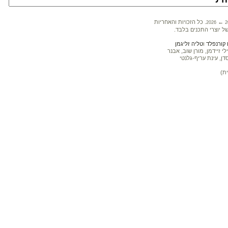
←
. כל הזכויות והאחריות
2026
2
ל יוצרי התכנים בלבד.
קורנפלד
ו
טליה זליגמן
 זיידמן, מורן שוב, אבנר
דן, עינת עריף-גלנטי
ת)