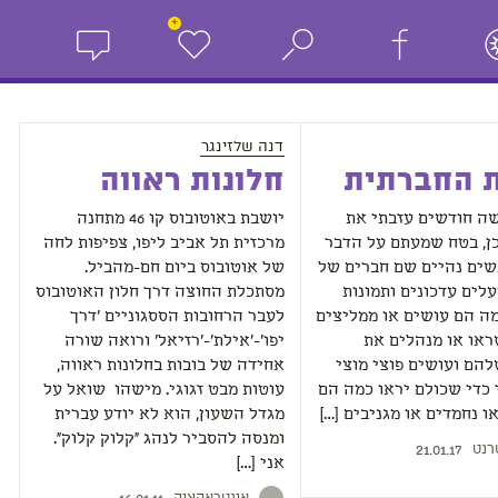
+
דנה שלזינגר
 החברתית
חלונות ראווה
שה חודשים עזבתי את
יושבת באוטובוס קו 46 מתחנה
כן, בטח שמעתם על הדבר
מרכזית תל אביב ליפו, צפיפות לחה
שים נהיים שם חברים של
של אוטובוס ביום חם-מהביל.
לים עדכונים ותמונות
מסתכלת החוצה דרך חלון האוטובוס
ה הם עושים או ממליצים
לעבר הרחובות הססגוניים 'דרך
ראו או מנהלים את
יפו'-'אילת'-'רזיאל' ורואה שורה
להם ועושים פוצי מוצי
אחידה של בובות בחלונות ראווה,
כדי שכולם יראו כמה הם
עוטות מבט זגוגי. מישהו שואל על
ו נחמדים או מגניבים […]
מגדל השעון, הוא לא יודע עברית
ומנסה להסביר לנהג "קלוק קלוק".
רנט
21.01.17
אני […]