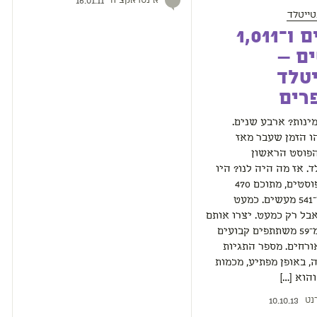
אינטראקציה
16.01.11
ייטלד
4 שנים ו־1,011
ם –
טלד
רים
ינות? ארבע שנים.
ו הזמן שעבר מאז
פוסט הראשון
. אז מה היה לנו? היו
לנו 1,011 פוסטים, מתוכם 470
מחשבות ו־541 מעשים. כמעט
אבל רק כמעט. יצרו אותם
לא פחות מ־59 משתתפים קבועים
וד 136 אורחים. מספר התגיות
, באופן מפתיע, מכמות
הוא […]
נט
10.10.13