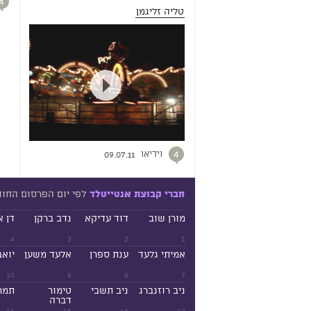
4
טליה זליגמן
וידיאו
4
09.07.11
לפי יום הפרסום החו
חברי קבוצת אנטייטלד
מורן שוב
דוד עדיקא
נדב ברקן
דן א
4
3
2
1
אמיתי גלעד
ענת ספרן
אלעד משען
יואב
10
9
8
7
ניב רוזנברג
ניב תשבי
טימור
תמר
דברה