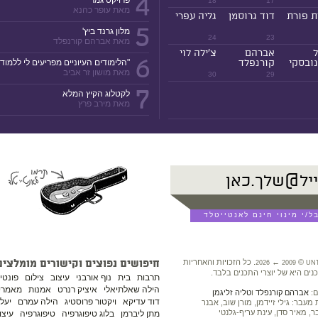
4
פרויקט גמר
18
17
מאת עופר כהנא
ת פורת
דוד גרוסמן
גליה עפרי
5
מלון גרנד ביץ'
24
23
מאת אברהם קורנפלד
ל
אברהם
צ'ילה לוי
6
ובסקי
קורנפלד
"הלימודים העיוניים מפריעים לי ללמוד!
מאת מושון זר אביב
30
29
7
לקטלוג הקיץ המלא
מאת מירב פרץ
©
←
. כל הזכויות והאחריות
חיפושים נפוצים וקישורים מומלצים
2026
2009
UN
נים היא של יוצרי התכנים בלבד.
תרבות
בית
נוף אורבני
עיצוב
צילום
פונטי
הילה שאלתיאלי
איציק רנרט
אמנות
מאמרים
ם:
אברהם קורנפלד
ו
טליה זליגמן
דוד עדיקא
ויקטור פרוסטיג
הילה עמרם
יעל 
עבר: גילי זיידמן, מורן שוב, אבנר
ר, מאיר סדן, עינת עריף-גלנטי
מתן ליברמן
בלוג טיפוגרפיה
טיפוגרפיה
עיצו