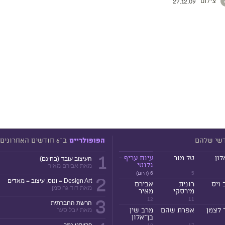
צילום
27.12.09
דשי שלהם
ב־6 חודשים האחרונים
הפופולריים
1
לון
טל מור
עינת עריף -
העיצוב עובד (בחינם)
גלנטי
מאת אבירם מאיר
5
6 (היום)
2
Design Art = ונוס, עיצוב = מאדים
 ויס
רונית
אבירם
מאת דוד גרוסמן
מירסקי
מאיר
3
12
11
הרשת החברתית
 לצמן
אפרת שהם
מרב שין
מאת יובל סער
בן־אלון