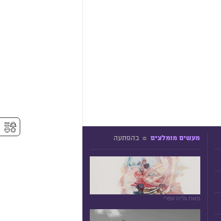
⚥︎
☼ בהפתעה
מעשים מומלצים
מאת גליה עפרי