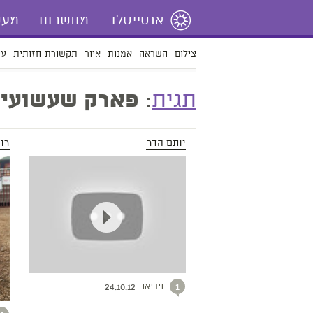
אנטייטלד
מחשבות
מעש
צילום
השראה
אמנות
איור
תקשורת חזותית
עי
תגית
:
פארק שעשועי
יותם הדר
רו
וידיאו
1
24.10.12