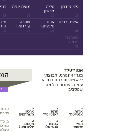
16
15
14
13
גילי זיידמן
טליה
מאיה יופה
רוני
זליגמן
22
21
20
19
איציק רנרט
אבנר
שפרה
מיכ
פינצ'ובר
קורנפלד
טורנ
28
27
26
25
משבצת
פנויה
31
אנטייטלד
מגזין אינטרנט קבוצתי
ללא מטרות רווח בנושא
עיצוב, אמנות וכל מה
שמסביב
TITLED
אודות
תרמו
ארכיון
על התכ
אנטייטלד
לאנטייטלד
משתתפים
מייסדי
תנאי
קבוצת
מי כתב
מערכת מ
שימוש
אנטייטלד
עלינו ומה?
פינצ׳וב