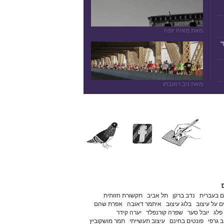
מאת מאיה יופה
"
מאת ניב רוזנברג
ם בעברית
נדב ברקן
תל אביב
תקשורת חזותית
 על עיצוב
בלוג עיצוב
איתמר דאובה
אפרת שהם
פלג
יובל סער
שפרה קורנפלד
יערה קידר
ב גרפי
פונטים בחינם
עיצוב תעשייתי
תמר מושקוביץ