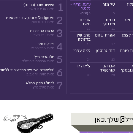
1
לון
טל מור
עינת עריף -
העיצוב עובד (בחינם)
גלנטי
מאת אבירם מאיר
5
6 (היום)
2
Design Art = ונוס, עיצוב = מאדים
 ויס
רונית
אבירם
מאת דוד גרוסמן
מירסקי
מאיר
3
12
11
הרשת החברתית
 לצמן
אפרת שהם
מרב שין
מאת יובל סער
בן־אלון
4
פרויקט גמר
18
17
מאת עופר כהנא
ת פורת
דוד גרוסמן
גליה עפרי
5
מלון גרנד ביץ'
24
23
מאת אברהם קורנפלד
ל
אברהם
צ'ילה לוי
6
ובסקי
קורנפלד
"הלימודים העיוניים מפריעים לי ללמוד!
מאת מושון זר אביב
30
29
7
לקטלוג הקיץ המלא
מאת מירב פרץ