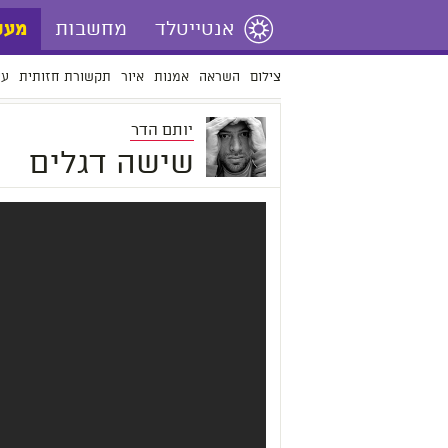
אנטייטלד
מחשבות
מעש
צילום
השראה
אמנות
איור
תקשורת חזותית
עי
יותם הדר
שישה דגלים