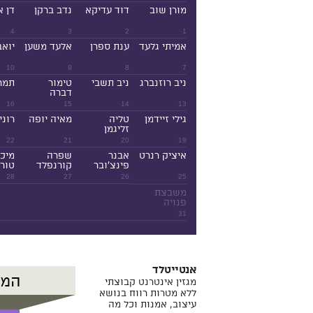
מורן שוב
דוד עדיקא
נדב ברקן
דן א
4
3
2
1
אמיתי גלעד
ענת ספרן
אלעד משען
יואב
10
9
8
7
ניב רוזנברג
ניב תשבי
טימור
תמר
דברה
16
15
14
13
גילי זיידמן
טליה
מאיה יופה
רוני
זליגמן
22
21
20
19
איציק רנרט
אבנר
שפרה
מיכ
פינצ'ובר
קורנפלד
טורנ
28
27
26
25
משבצת
פנויה
31
אנטייטלד
מגזין אינטרנט קבוצתי
ללא מטרות רווח בנושא
עיצוב, אמנות וכל מה