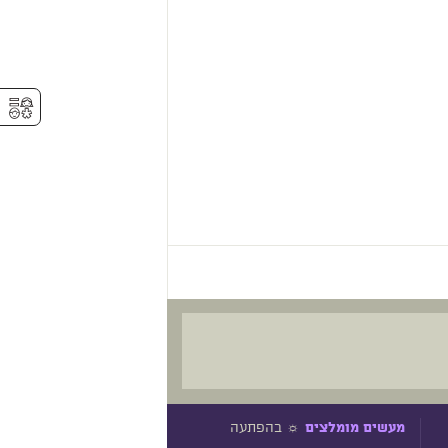
⚥︎
☼ בהפתעה
מעשים מומלצים