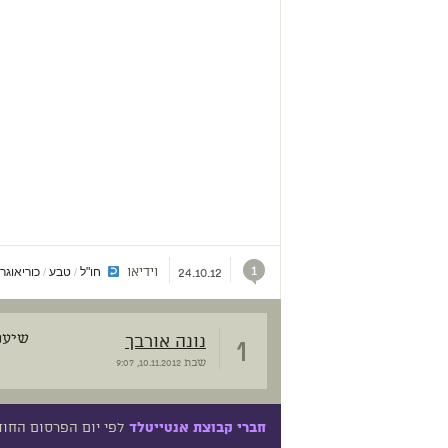
1
וידיאו
חו"ל
טבע
כוריאוגר
/
/
24.10.12
1
נונה אורבך
שיעור
שבת
10.11.2012, 9:07
לפי יום הפרסום החו
חברי קבוצת אנטייטלד