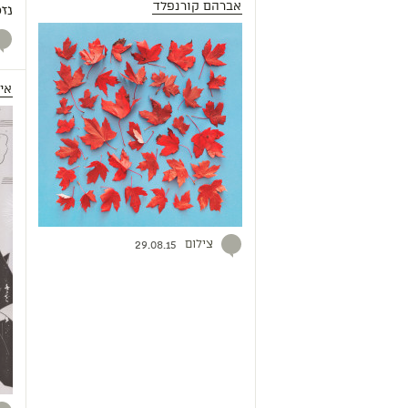
אברהם קורנפלד
נז
אי
צילום
29.08.15