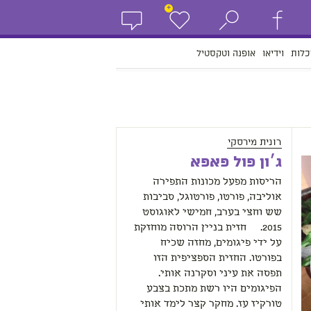
+
כלות
וידיאו
אופנה וטקסטיל
רונית מירסקי
ג׳ון פול פאפא
הריסות מפעל מכונות התפירה
אוליבה, פורטו, פורטוגל, סביבות
שש וחצי בערב, חמישי לאוגוסט
2015. חזית בניין הרוסה מוחזקת
על ידי פיגומים, מחזה שכיח
בפורטו. החזית הספציפית הזו
תפסה את עיני וסקרנה אותי.
הפיגומים היו רשת מתכת בצבע
טורקיז עז. מחקר קצר לימד אותי