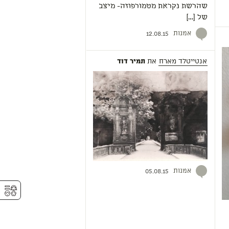
שהרשת נקראת מטמורפוזה- מיצב
של […]
אמנות
12.08.15
אנטייטלד מארח
את
תמיר דוד
אמנות
05.08.15
⚥︎