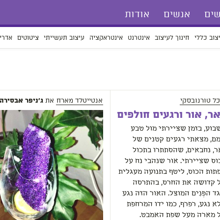
ים
אנשים
אודות
צוב כללי
חינוך לעיצוב
אינטרנט
אינטראקציה
עיצוב תעשייתי
ציטוטים
אדרי
כל טורנובסקי
אנטייטלד מארח
את
ג'ניפר אבסירה
ר, אור ורגעים חולפים
בוע, בזמן שציירתי מול טבע
מם, מצאתי רגעים קטנים של
ר, נחבאים, שהסתתרו בתכול
וס שציירתי. אור שנהבי נח על
תות הכוס, ליטף בתנועה מעגלית
 קדושה את החרס, בהתרסה
ד הפְּנִים המוצל. האור הזה נגע
א נגע, רפרף, כמו ידו המרחפת
 מארה מעל שפת האמבט.