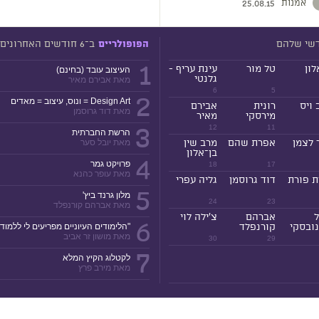
אמנות
25.08.15
דשי שלהם
ב־6 חודשים האחרונים
הפופולריים
1
לון
טל מור
עינת עריף -
העיצוב עובד (בחינם)
גלנטי
מאת אבירם מאיר
6
5
2
Design Art = ונוס, עיצוב = מאדים
 ויס
רונית
אבירם
מאת דוד גרוסמן
מירסקי
מאיר
3
12
11
הרשת החברתית
 לצמן
אפרת שהם
מרב שין
מאת יובל סער
בן־אלון
4
פרויקט גמר
18
17
מאת עופר כהנא
ת פורת
דוד גרוסמן
גליה עפרי
5
מלון גרנד ביץ'
24
23
מאת אברהם קורנפלד
ל
אברהם
צ'ילה לוי
6
ובסקי
קורנפלד
"הלימודים העיוניים מפריעים לי ללמוד!
מאת מושון זר אביב
30
29
7
לקטלוג הקיץ המלא
מאת מירב פרץ