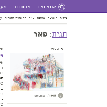
אנטייטלד
מחשבות
מעש
צילום
השראה
אמנות
איור
תקשורת חזותית
עי
תגית
:
פאר
גליה עפרי
מי
פא
הש
דו
פא
הכ
שפ
של
כנג
אמנות
1
30.08.15
– ל
של