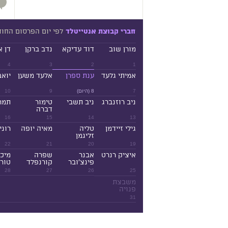
לפי יום הפרסום החו
חברי קבוצת אנטייטלד
מורן שוב
דוד עדיקא
נדב ברקן
דן א
4
3
2
1
אמיתי גלעד
ענת ספרן
אלעד משען
יואב
7
8 (היום)
9
10
ניב רוזנברג
ניב תשבי
טימור
תמר
דברה
16
15
14
13
גילי זיידמן
טליה
מאיה יופה
רוני
זליגמן
22
21
20
19
איציק רנרט
אבנר
שפרה
מיכ
פינצ'ובר
קורנפלד
טורנ
28
27
26
25
משבצת
פנויה
31