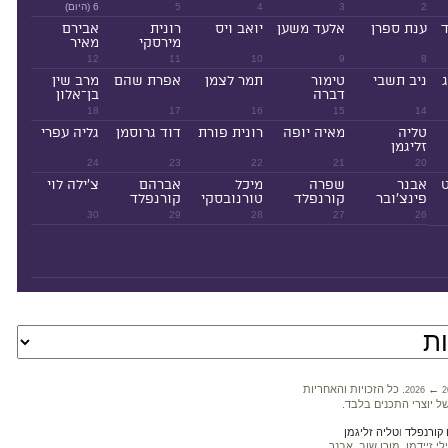
2
3
4
5
6 (היום)
ד
ענת ספרן
אלעד משען
יואב ויס
רונית
אבירם
מירסקי
מאיר
12
11
10
9
8
ניב תשבי
טימור
תמר לצמן
אפרת שהם
מרב שין
דברה
בן־אלון
18
17
16
15
14
טליה
מאיה יופה
רונית פורת
דוד גרוסמן
גליה עפרי
זליגמן
24
23
22
21
20
ט
אבנר
שפרה
מיכל
אברהם
צ'ילה לוי
פינצ'ובר
קורנפלד
טורנובסקי
קורנפלד
30
29
28
27
26
←
. כל הזכויות והאחריות
2026
2
ל יוצרי התכנים בלבד.
קורנפלד
ו
טליה זליגמן
 זיידמן, מורן שוב, אבנר