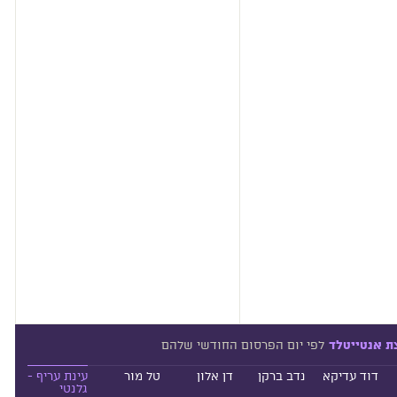
לפי יום הפרסום החודשי שלהם
ת אנטייטלד
דוד עדיקא
נדב ברקן
דן אלון
טל מור
עינת עריף -
גלנטי