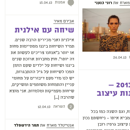
אמנות
מארח
את
רוני כנעני
15.04.13
אבירם מאיר
שיחה עם אילנית
אילנית ואני מכירים הרבה שנים.
תמיד השיחות ביננו מסתיימות פחות
או יותר ב"אנחנו צריכים לעשות את
26.04.13
זה יותר". חוץ מחברות ארוכת שנים
ביננו ושיחות על ילדים שעם הזמן
הפכו לשיחות על גיל ההתבגרות,
יש לנו מדי פעם דיבורים על תחומי
קיץ 2013 –
עניין והתמחות משותפים ומשיקים,
שיחות מעמיקות ומלמדות. אני מוצא
ות עיצוב
שהרבה […]
השראה
2
12.04.13
, וגם השנה כמו בכל
ביא איתו – ניחשתם נכון
עיצוב גרפי! רובן
אנטייטלד מארח
את
תמר הירשפלד