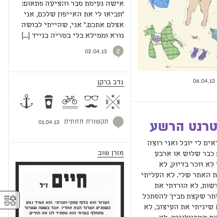
אישה נעימת סבר והציעה פתאום:
“תביאו לי את האייפון שלכם, אני
אצלם אתכם.” אני, שהייתי לבושה
נורא וממילא בלי בטריה בנייד […]
2
02.04.13
06.04.13
נדב ברקן
תקשורת חזותית
01.04.13
טרנט הרשע
אים לי יובל ואני רוצה
מורן שוב
 כבר שלוש או ארבע
 לא זוכר בדיוק, לא
 האתר שלי. לא העליתי
שות, לא הורדתי את
⚥︎
ותר שקצת מביך להסתכל
 שיניתי את העיצוב, לא