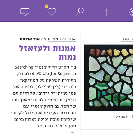
+
רנפלד
אנטייטלד מארח
את
אור ארנסט
אמנות ולעזאזל
נמות
בין הסרט הדוקומנטרי Searching
for Sugarman, סוג של אגדת רוק
מעוררת השראה על המוזיקאי
רודריגז (אין ספויילר), לספרה של
פטי סמית "רק ילדים", על חייה עם
האמן רוברט מייפלת'ורפ משוך חוט
של חסד. גם הדוקומנטרי וגם
הביוגרפי מעידים שזה יכול לקרות:
29.04.13
שיצירה טובה יכולה לצלוח מקום
וזמן ולסלול דרכה אל […]