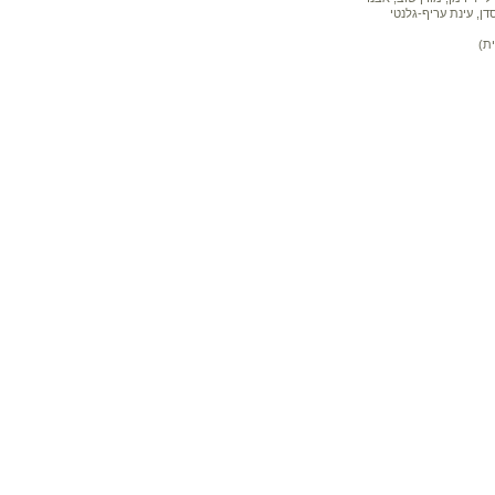
דן, עינת עריף-גלנטי
ת)