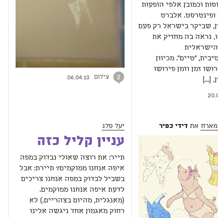
סות וכמובן אלפי הופעות
ופינטרסט. אלברט
, שביקר בישראל רק פעם
, נראה בה מחזיק את
הישראלית
בית, "טיים". מכיוון
ושו זמן וזמן פירושו
צילום
2
06.04.13
 […]
20.
מארח
את
יעל פלג
דידי כפיר
עניין קליל כזה
תייר: את רוצה שאולי נבדוק במפה
איפה אנחנו ממוקמים? תיירת: אבל
בשביל לבדוק במפה אנחנו צריכים
לדעת איפה אנחנו ממוקמים.
(מאנגלית, מהיום בצהריים.) לא
רחוק מאגמון אחד ניגשה אלינו