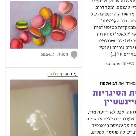
 נמשכות שבוע-שבועיים
י-אוגוסט, ומתהדרות
 מהשורה הראשונה של
וב. רוב הקייטנות
מתמקדות בטיפוגרפיה
פי "קלאסי" ומיועדות
ומצם של סטודנטים
וגרים טריים ואנשי
אמנות
חרים על […]
08.04.13
 לעיצוב
24.04.13
עינת עריף-גלנטי
מארח
את
דב אלפון
 הסיגריות
ינשטיין
ועה, אבל לא ידועה מדי,
 שעורכי מגזינים אוהבים.
ה על עטיפת ביוגרפיה
, יש לה פוסטר, ספלים,