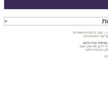
←
. כל הזכויות והאחריות
2026
2
ל יוצרי התכנים בלבד.
קורנפלד
ו
טליה זליגמן
 זיידמן, מורן שוב, אבנר
דן, עינת עריף-גלנטי
ת)