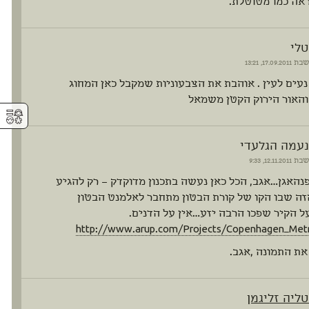
אה כמו מטוטלת.
טלי
שבת
17.09.2011, 13:21
 נעים לעין . אוהבת את הצבעוניות שמקבל כאן המחוג
והאור הירוק הקטן משמאל
⚥︎
נעמה הגלעדי
שבת
12.11.2011, 9:33
האגן…אגב, הכל כאן נעשה בתכנון מדוקדק – רק להגיע
ה שבו הקו של קורת הבטון מתחבר לאלמנט הבטון
ל הקיר שפכו הרבה יזע…אין על הדנים.
http://www.arup.com/Projects/Copenhagen_Met
ת התמונה ,אגב.
טליה זליגמן