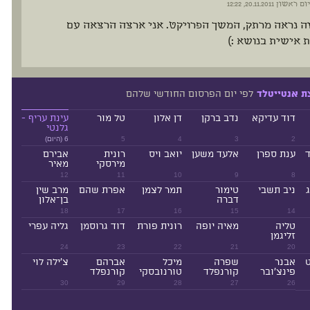
יום ראשון
20.11.2011, 12:22
ה נראה מרתק, המשך הפרויקט. אני ארצה הרצאה עם
 אישית בנושא :)
לפי יום הפרסום החודשי שלהם
ת אנטייטלד
דוד עדיקא
נדב ברקן
דן אלון
טל מור
עינת עריף -
גלנטי
2
3
4
5
6 (היום)
ד
ענת ספרן
אלעד משען
יואב ויס
רונית
אבירם
מירסקי
מאיר
12
11
10
9
8
ניב תשבי
טימור
תמר לצמן
אפרת שהם
מרב שין
דברה
בן־אלון
18
17
16
15
14
טליה
מאיה יופה
רונית פורת
דוד גרוסמן
גליה עפרי
זליגמן
24
23
22
21
20
ט
אבנר
שפרה
מיכל
אברהם
צ'ילה לוי
פינצ'ובר
קורנפלד
טורנובסקי
קורנפלד
30
29
28
27
26