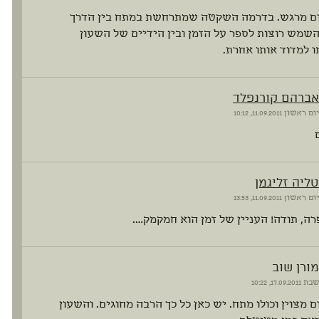
ום מרגש. בדרמה השקטה שמתרחשת במתח בין הדרך
שמש רוצות לספר על הזמן ובין הידיים של השעון
 למדוד אותו אחרת.
אברהם קורנפלד
יום ראשון
11.09.2011, 10:12
טליה זליגמן
יום ראשון
11.09.2011, 13:53
רה, תודה! העניין של זמן הוא חמקמק….
מורן שוב
שבת
17.09.2011, 10:22
ום מצוין וכולו מתח. יש כאן כל כך הרבה מחוגים. והשעון