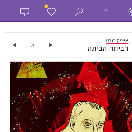
+
איציק רנרט
☼
הביתה הביתה