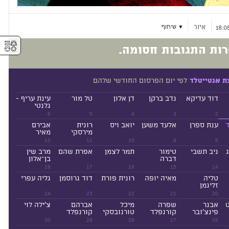
איור
▼ שיתוף
18.0
⚥︎
ות התגובות חסומה.
לפי יום הפרסום החודשי שלהם
ת אנטייטלד
דוד עדיקא
נדב ברקן
דן אלון
טל מור
עינת עריף -
גלנטי
6
5
4
3
2
ד
ענת ספרן
אלעד משען
יואב ויס
רונית
אבירם
מירסקי
מאיר
12
11
10
9
8
ניב תשבי
טימור
תמר לצמן
אפרת שהם
מרב שין
דברה
בן־אלון
18
17
16
15
14
טליה
מאיה יופה
רונית פורת
דוד גרוסמן
גליה עפרי
זליגמן
24
23
22
21
20
ט
אבנר
שפרה
מיכל
אברהם
צ'ילה לוי
פינצ'ובר
קורנפלד
טורנובסקי
קורנפלד
30
29
28
27
26