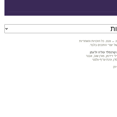
←
. כל הזכויות והאחריות
2026
2
ל יוצרי התכנים בלבד.
קורנפלד
ו
טליה זליגמן
 זיידמן, מורן שוב, אבנר
דן, עינת עריף-גלנטי
ת)