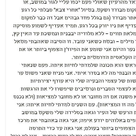
 מהרעיון שאולי פעם יכפו עליי לגור במושב, או
ום מבודד ושקט. בטיול "אחרי צבא" סבלתי כל רגע
תר מבודד (גם בגלל פחד גבהים אבל זה כבר למקום
דיף את ניו יורק בכל רגע. תמיד אעדיף לשמוע מוסיקה
לאת תווים – ללא מלודיה יבבנית ונמשכת עד האין קץ,
 מילים – ובטח כשאני עובד. זו הסיבה שאהבתי מטאל
ער והיום אני שומע את הפיוז'ן הצפוף ביותר או את
 הקלאסית הדרמטית ביותר.
אש הוא תכונה שלמדתי לחיות איתה. פעם שנאתי
 הבנתי מה לא בסדר איתי. אני מניח שאני פשוט ער
שות של עצמי והבעיה שלי היא עודף יצירתיות
 לעצמי הסברים ונרטיבים שיפשרו לי את הרגשות
 משנה אם זה מחובר או לא מחובר למציאות (ולא נכנס
 מה זו המציאות). עם השנים למדתי לחיות איתה: אני
 הרעש של העיר וגאה בסלידה שלי משקט במושב
פים באלוהים יודע איפה; אני גאה באהבתי את מרכז
הצפופים ביותר בעולם; אני גאה עד כדי התרסה