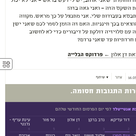
 החופרת" שאני אוהב; יש לי רעש בראש – אני לא יכול
ת השקט הזה – ואני גאה בזה!
בטא בעבודות שלי. אני מתנצל על כך מראש. מקווה
צאים בכך חינניות. האם זה הזמן לספר לכם שאני ישן
 עם טלויזיה דולקת על דיבורים כדי לא לחשוב
חרדתיות עד שאני נרדם?
את
דן אלון
← פרדוקס הבלייה
⚥︎
איור
▼ שיתוף
16.0
ות התגובות חסומה.
לפי יום הפרסום החודשי שלהם
ת אנטייטלד
דוד עדיקא
נדב ברקן
דן אלון
טל מור
עינת עריף -
גלנטי
6
5
4
3
2
ד
ענת ספרן
אלעד משען
יואב ויס
רונית
אבירם