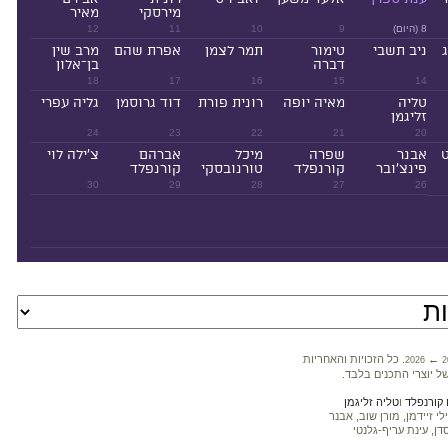
מירסקי
מאיר
8 (היום)
9
10
11
12
ניב תשבי
טימור
תמר לצמן
אפרת שהם
מרב שין
דברה
בן־אלון
18
17
16
15
14
טליה
מאיה יופה
רונית פורת
דוד גרוסמן
גליה עפרי
זליגמן
24
23
22
21
20
ט
אבנר
שפרה
מיכל
אברהם
צ'ילה לוי
פינצ'ובר
קורנפלד
טורנובסקי
קורנפלד
30
29
28
27
26
←
. כל הזכויות והאחריות
2026
2
ל יוצרי התכנים בלבד.
קורנפלד
ו
טליה זליגמן
 זיידמן, מורן שוב, אבנר
דן, עינת עריף-גלנטי