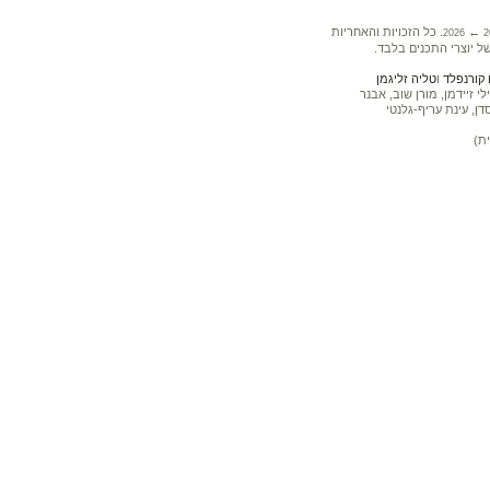
←
. כל הזכויות והאחריות
2026
2
ל יוצרי התכנים בלבד.
קורנפלד
ו
טליה זליגמן
 זיידמן, מורן שוב, אבנר
דן, עינת עריף-גלנטי
ת)