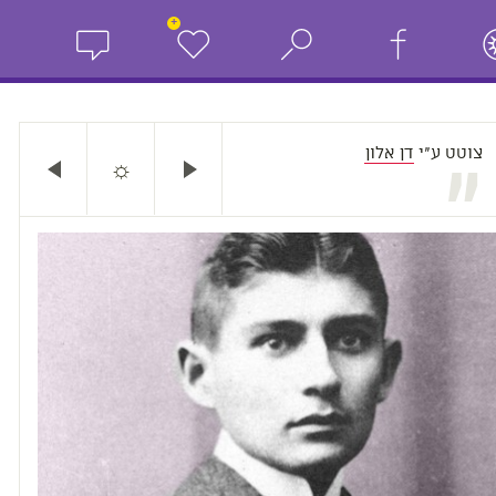
+
צוטט ע"י
דן אלון
☼
„