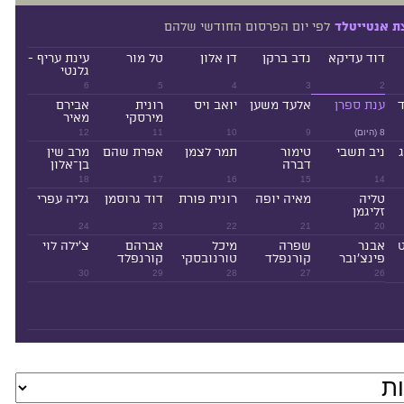
לפי יום הפרסום החודשי שלהם
ת אנטייטלד
דוד עדיקא
נדב ברקן
דן אלון
טל מור
עינת עריף -
גלנטי
6
5
4
3
2
ד
ענת ספרן
אלעד משען
יואב ויס
רונית
אבירם
מירסקי
מאיר
8 (היום)
9
10
11
12
ניב תשבי
טימור
תמר לצמן
אפרת שהם
מרב שין
דברה
בן־אלון
18
17
16
15
14
טליה
מאיה יופה
רונית פורת
דוד גרוסמן
גליה עפרי
זליגמן
24
23
22
21
20
ט
אבנר
שפרה
מיכל
אברהם
צ'ילה לוי
פינצ'ובר
קורנפלד
טורנובסקי
קורנפלד
30
29
28
27
26