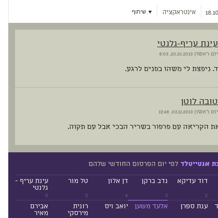
אינטראקציה
▼ שיתוף
18.1
עינת עריף-גלנטי
יום ראשון
20.10.2013, 8:03
. ניפצת לי משהו בפנים לרגע.
טובה לוטן
יום ראשון
03.11.2013, 12:48
ת הקריאה עם פרפור בשריר הבכי אבל עם תקוה.
לפי יום הפרסום החודשי שלהם
ת אנטייטלד
דוד עדיקא
נדב ברקן
דן אלון
טל מור
עינת עריף -
גלנטי
6
5
4
3
2
ד
ענת ספרן
אלעד משען
יואב ויס
רונית
אבירם
מירסקי
מאיר