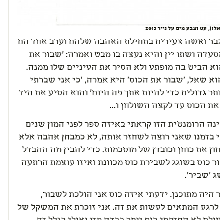
ון, עט וצבע מים על נייר 2013
גבר ואשה צעירים בתחילת האהבה שלהם וערב אחד הם
עדה ושתו יין והיא נעצה בו מבט ואמרה: 'שבור את
וא הביט בה מופתע ולא הסיר את העיניים שלו ממנה.
וא שאל, 'שבור את הכוס' היא אמרה, 'כי אני שברתי
תר גדולים כדי להיות אתך פה היום' והוא הסיע את היד
ת הכוס עד לקצה השולחן ו…
נה הרומנטית הזו קראתי באיזה ספר לפני המון שנים
 בזמנו שאני רוצה לשחזר אותה, לא כמבחן אהבה אלא
ון את כוחן וכובדן של מוסכמות. כדי להבין מה ההבדל
ר כוס בשוגג לשבירת כוס מכוונת ואיזו עוצמת הרתעה
 'שביר'.
היה מתוכנן. ידעתי איזה כוס אני הולכת לשבור,
 לרגע המתאים לעשות את זה. אני זוכרת את המשקל של