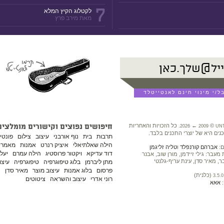
7
לקטלוג הקיץ המלא
מאת מירב פרץ
©
←
. כל הזכויות והאחריות
חיפושים נפוצים וקישורים מומלצים
2026
2009
UN
נים היא של יוצרי התכנים בלבד.
תרבות
בית
נוף אורבני
עיצוב
צילום
פונטי
הילה שאלתיאלי
איציק רנרט
אמנות
מאמרים
ם:
אברהם קורנפלד
ו
טליה זליגמן
דוד עדיקא
ויקטור פרוסטיג
הילה עמרם
יעל 
עבר: גילי זיידמן, מורן שוב, אבנר
ר, מאיר סדן, עינת עריף-גלנטי
מתן ליברמן
בלוג טיפוגרפיה
טיפוגרפיה
עיצו
פרסום
בלוג אמנות
עיצוב מוצר
מאיר סדן
נ
(כלנית)
3.5.0
רוני אדרי
עיצוב והשראה
ציטוטים
:
אאא