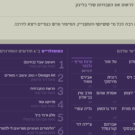
 לראות את העבודות שלי בלינק
רבה לכל מי ששיתף והתעניין. הסיפור פרש כנפיים ויצא לדרכו.
דשי שלהם
ב־6 חודשים האחרונים
הפופולריים
1
לון
טל מור
עינת עריף -
העיצוב עובד (בחינם)
גלנטי
מאת אבירם מאיר
5
6 (היום)
2
Design Art = ונוס, עיצוב = מאדים
 ויס
רונית
אבירם
מאת דוד גרוסמן
מירסקי
מאיר
3
12
11
הרשת החברתית
 לצמן
אפרת שהם
מרב שין
מאת יובל סער
בן־אלון
4
פרויקט גמר
18
17
מאת עופר כהנא
ת פורת
דוד גרוסמן
גליה עפרי
5
מלון גרנד ביץ'
24
23
מאת אברהם קורנפלד
ל
אברהם
צ'ילה לוי
6
ובסקי
קורנפלד
"הלימודים העיוניים מפריעים לי ללמוד!
מאת מושון זר אביב
30
29