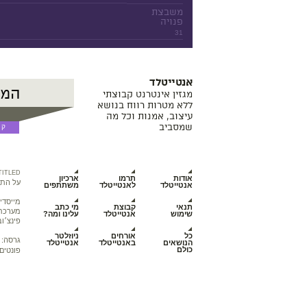
משבצת
פנויה
31
אנטייטלד
מגזין אינטרנט קבוצתי
ללא מטרות רווח בנושא
עיצוב, אמנות וכל מה
שמסביב
TITLED
אודות
תרמו
ארכיון
על התכ
אנטייטלד
לאנטייטלד
משתתפים
מייסדי
תנאי
קבוצת
מי כתב
מערכת מ
שימוש
אנטייטלד
עלינו ומה?
פינצ׳וב
כל
אורחים
ניוזלטר
גרסה:
הנושאים
באנטייטלד
אנטייטלד
כולם
פונטים