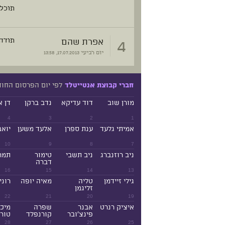
תוכל
4
אפרת שהם
תודה 
יום רביעי
17.07.2013, 13:58
לפי יום הפרסום החו
חברי קבוצת אנטייטלד
מורן שוב
דוד עדיקא
נדב ברקן
דן א
4
3
2
1
אמיתי גלעד
ענת ספרן
אלעד משען
יואב
10
9
8
7
ניב רוזנברג
ניב תשבי
טימור
תמר
דברה
16
15
14
13
גילי זיידמן
טליה
מאיה יופה
רוני
זליגמן
22
21
20
19
איציק רנרט
אבנר
שפרה
מיכ
פינצ'ובר
קורנפלד
טורנ
28
27
26
25