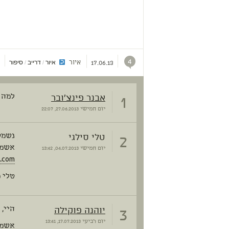
4
איור
איור
דרייב
סיפור
▼
/
/
17.06.13
1
אבנר פינצ'ובר
למה 
יום חמישי
27.06.2013, 22:07
2
טלי סילגי
נשמע 
אשמח
יום חמישי
04.07.2013, 13:42
l.com
טלי 
3
יוהנה פוקילה
היי, 
יום רביעי
17.07.2013, 13:41
אשמח