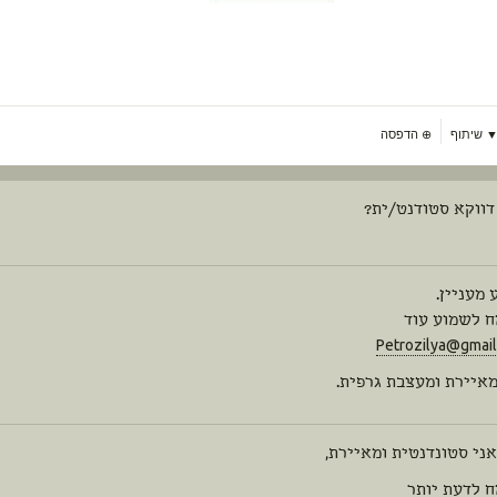
 שיתוף
⊕
הדפסה
דווקא סטודנט/ית?
מעניין.
 לשמוע עוד
Petrozilya@gmai
מאיירת ומעצבת גרפית.
אני סטונדנטית ומאיירת,
 לדעת יותר