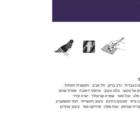
ם בעברית
נדב ברקן
תל אביב
תקשורת חזותית
 על עיצוב
בלוג עיצוב
איתמר דאובה
אפרת שהם
פלג
יובל סער
שפרה קורנפלד
יערה קידר
ב גרפי
פונטים בחינם
עיצוב תעשייתי
תמר מושקוביץ
ורית קוניאק
ענת ספרן
פרוייקט גמר
עיצוב אתרים