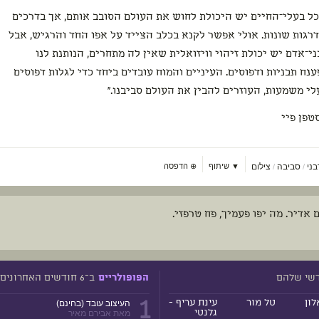
כל בעלי־החיים יש היכולת לחוש את העולם הסובב אותם, אך בדרכים
דרגות שונות. אולי אפשר לקנא בכלב הצייד על אפו החד והרגיש, אבל
ני־אדם יש יכולת זיהוי וויזואלית שאין לה מתחרים, הנותנת לנו
ענח תבניות ודפוסים. העיניים והמוח עובדים ביחד כדי לגלות דפוסים
לי משמעות, העוזרים להבין את העולם סביבנו."
טפן פיי
בני
סביבה
צילום
▼ שיתוף
⊕
הדפסה
/
/
 אדיר. מה יפו פעמיך, פח טרפזי.
דשי שלהם
ב־6 חודשים האחרונים
הפופולריים
1
לון
טל מור
עינת עריף -
העיצוב עובד (בחינם)
גלנטי
מאת אבירם מאיר