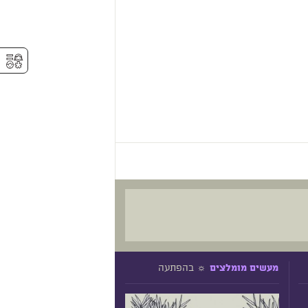
⚥︎
☼ בהפתעה
מעשים מומלצים