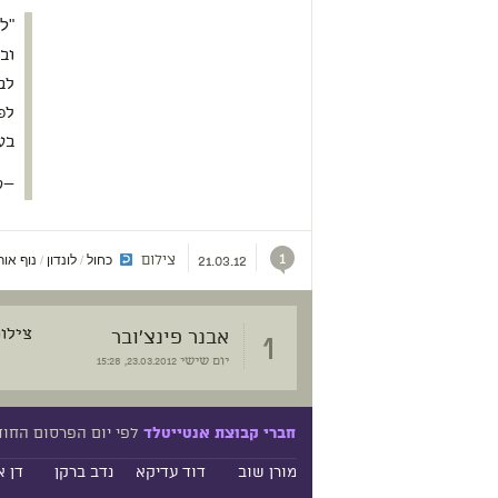
"ל
וב
לב
לפ
בע
—ס
1
צילום
כחול
לונדון
נוף אור
/
/
21.03.12
1
אבנר פינצ'ובר
צילום
יום שישי
23.03.2012, 15:28
לפי יום הפרסום החו
חברי קבוצת אנטייטלד
מורן שוב
דוד עדיקא
נדב ברקן
דן א