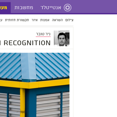
אנטייטלד
מחשבות
מעש
צילום
השראה
אמנות
איור
תקשורת חזותית
עי
ניר טובר
 Recognition