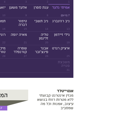
4
3
2
1
אמיתי גלעד
ענת ספרן
אלעד משען
יואב
7 (היום)
8
9
10
ניב רוזנברג
ניב תשבי
טימור
תמר
דברה
16
15
14
13
גילי זיידמן
טליה
מאיה יופה
רוני
זליגמן
22
21
20
19
איציק רנרט
אבנר
שפרה
מיכ
פינצ'ובר
קורנפלד
טורנ
28
27
26
25
משבצת
פנויה
31
אנטייטלד
מגזין אינטרנט קבוצתי
ללא מטרות רווח בנושא
עיצוב, אמנות וכל מה
שמסביב