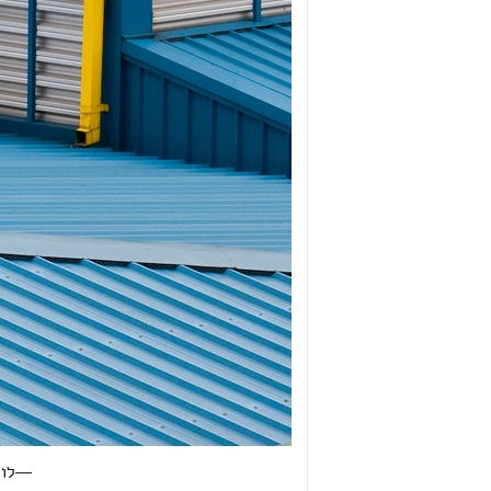
—
לונ