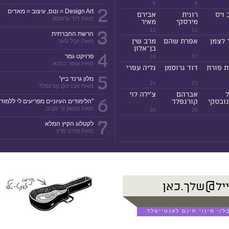
6
5
2
Design Art = ונוס, עיצוב = מאדים
 ויס
רונית
אבירם
מאת דוד גרוסמן
מירסקי
מאיר
3
12
11
הרשת החברתית
 לצמן
אפרת שהם
מרב שין
מאת יובל סער
בן־אלון
4
פרויקט גמר
18
17
מאת עופר כהנא
ת פורת
דוד גרוסמן
גליה עפרי
5
מלון גרנד ביץ'
24
23
מאת אברהם קורנפלד
ל
אברהם
צ'ילה לוי
6
ובסקי
קורנפלד
"הלימודים העיוניים מפריעים לי ללמוד!
מאת מושון זר אביב
30
29
7
לקטלוג הקיץ המלא
מאת מירב פרץ