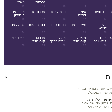
מירסקי
מאיר
12
11
10
9
8
ניב תשבי
טימור
תמר לצמן
אפרת שהם
מרב שין
דברה
בן־אלון
18
17
16
15
14
טליה
מאיה יופה
רונית פורת
דוד גרוסמן
גליה עפרי
זליגמן
24
23
22
21
20
ט
אבנר
שפרה
מיכל
אברהם
צ'ילה לוי
פינצ'ובר
קורנפלד
טורנובסקי
קורנפלד
30
29
28
27
26
←
. כל הזכויות והאחריות
2026
2
ל יוצרי התכנים בלבד.
קורנפלד
ו
טליה זליגמן
 זיידמן, מורן שוב, אבנר
דן, עינת עריף-גלנטי