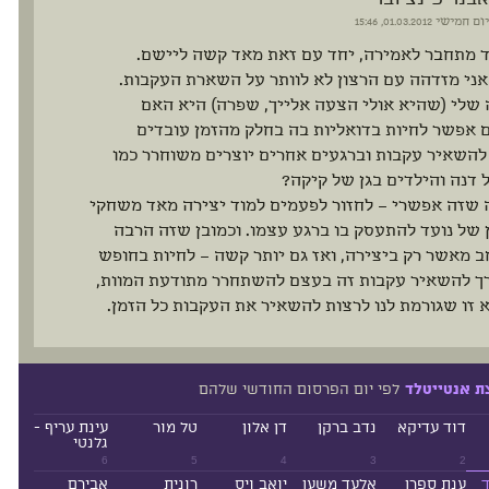
יום חמישי
01.03.2012, 15:46
ד מתחבר לאמירה, יחד עם זאת מאד קשה ליישם.
ני מזדהה עם הרצון לא לוותר על השארת העקבות.
שלי (שהיא אולי הצעה אלייך, שפרה) היא האם
 אפשר לחיות בדואליות בה בחלק מהזמן עובדים
להשאיר עקבות וברגעים אחרים יוצרים משוחרר כמו
דנה והילדים בגן של קיקה?
 שזה אפשרי – לחזור לפעמים למוד יצירה מאד משחקי
 של נועד להתעסק בו ברגע עצמו. וכמובן שזה הרבה
ב מאשר רק ביצירה, ואז גם יותר קשה – לחיות בחופש
רך להשאיר עקבות זה בעצם להשתחרר מתודעת המוות,
 זו שגורמת לנו לרצות להשאיר את העקבות כל הזמן.
לפי יום הפרסום החודשי שלהם
ת אנטייטלד
דוד עדיקא
נדב ברקן
דן אלון
טל מור
עינת עריף -
גלנטי
6
5
4
3
2
ד
ענת ספרן
אלעד משען
יואב ויס
רונית
אבירם