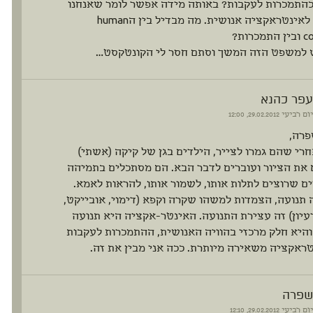
כהתמכרות לעקבות? באותה מידה אפשר לומר שאנחנו
מכורים לאינטראקציה אנושית. מה מבדיל בין הhuman
כרות?
ש למשפט הזה המשך וסתם חסר לי הקונטקסט…
עפר כהנא
יום רביעי
29.02.2012, 12:00
פרה,
רי שהם גמרו לצייר, הילדים בגן של קיקה (אשתי)
את הציור ועוברים לדבר הבא. הם מסתכלים בתמיהה
ם שרוצים לתלות אותו, לשמור אותו, להראות לאמא.
 תנועה, הצמדות למשהו שקרה וקפא (דימוי, אובייקט,
עיון) זה עצירת התנועה. האינטר-אקציה היא תנועה
היא חלק מרכזי בהוויה האנושית, ההתמכרות לעקבות
אקציה משאירה מיותרת. ככה אני מבין את זה.
שפרה
יום רביעי
29.02.2012, 12:10