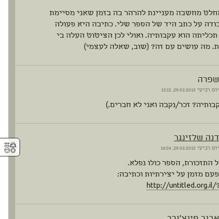
חלט מחשבה מעניינת להרהר בה בזמן שאני מסיימת
דה על כתב היד של הספר שלי. כתיבה היא פעולה
כליתה הוא עקבותיה. ואולי לכן הציטוט העלה בי
. מה עושים עם זה? (שוב, שאלה לעצמי)
שפרה
יום רביעי
29.02.2012, 12:12
בותיה? זכר/נקבה ואני לא חברים.)
דנה שלזינגר
⚥︎
יום רביעי
29.02.2012, 16:24
 התזכורת, הספר כולו נפלא.
עם מזמן על יצירתיות וכתיבה:
http://untitled.org.il
אבנר פינצ'ובר