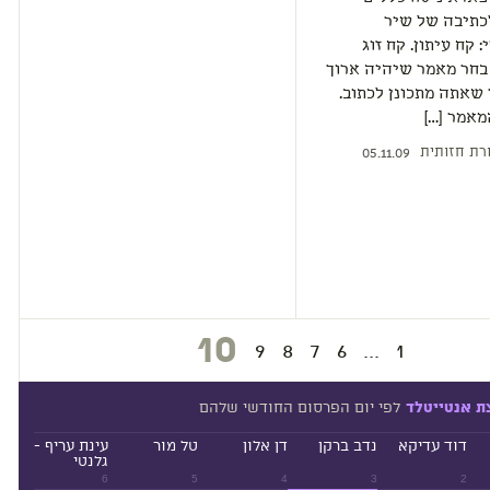
כתיבה של שיר
 קח עיתון. קח זוג
 בחר מאמר שיהיה ארוך
שאתה מתכונן לכתוב.
מאמר […]
רת חזותית
05.11.09
10
9
8
7
6
...
1
לפי יום הפרסום החודשי שלהם
ת אנטייטלד
דוד עדיקא
נדב ברקן
דן אלון
טל מור
עינת עריף -
גלנטי
6
5
4
3
2