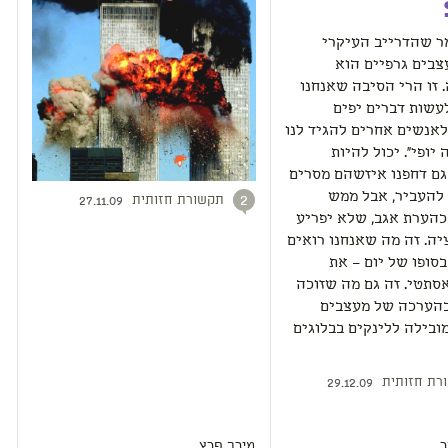
ר שהדרייב העיקרי
צבים גרפיים הוא
זו הרי הסיבה שאנחנו
לעשות דברים יפים
אנשים אחרים להגיד לנו
ה יופי". יכול להיות
ם דחפנו איזשהם מסרים
 להעביר, אבל ממש
תקשורת חזותית
2
27.11.09
כהערת אגב, שלא יפריע
יה. זה מה שאנחנו רואים
בסופו של יום – את
אסתטי. זה גם מה שזוכה
בהערכה של מעצבים
בילה ללינקים בבלוגים
רת חזותית
29.12.09
ר
מירב פרץ