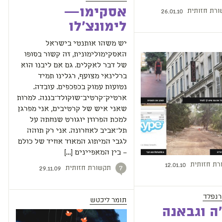
אסקימו—
רת חזותית
26.01.10
לימונצ'לו
יש משהו אותנטי בישראל
האסקימולימונית, זה קשור בסופו
של דבר לאקלים. גם אם ליבנו הוא
ברלינאי מצועף, רגלינו תמיד
נטועות עמוק בכפכפים. עובדה.
ארטיק־קרטיב־שוקולד־בננה. למרות
שאני איש של קרטיבים, אני מפרגן
למכת הפרוזן יוגורט שנחתה על
תל־אביב לאחרונה. אני רק תוהה
לגבי המיתוג המאוד אחיד של כולם
– בין המאפיינים […]
רת חזותית
12.01.10
תקשורת חזותית
7
29.11.09
רנפלד
תומר ליכטש
ה וגבאנה