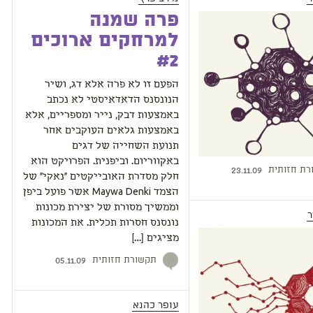
פרה שמנה
למרחקים ארוכים
#2
הפעם זו לא פרה אלא דג, ושיר
הנונסנס הדאדאיסטי לא נכתב
באמצעות דבק, נייר ומספריים, אלא
באמצעות גלאים העוקבים אחר
תנועת השחייה של דגים
באקווריום. וביפנית. הפרויקט הוא
רת חזותית
23.11.09
חלק מסדרת האובייקטים "נאקי" של
הצמד Maywa Denki אשר פועל ביפן
וממשיך מסורת של יצירת מכונות
ר
נונסנס חסרות תכלית. את המכונות
מציגים […]
תקשורת חזותית
05.11.09
עופר כהנא