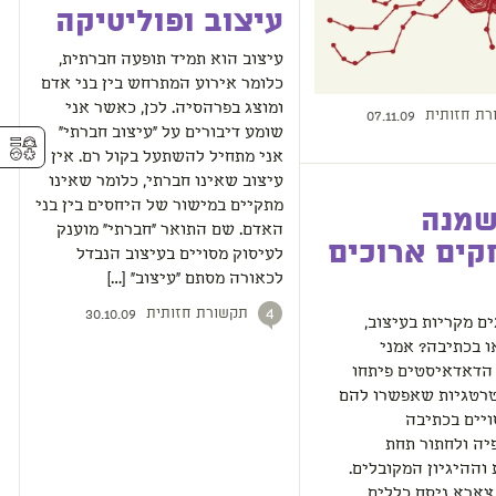
עיצוב ופוליטיקה
עיצוב הוא תמיד תופעה חברתית,
כלומר אירוע המתרחש בין בני אדם
ומוצג בפרהסיה. לכן, כאשר אני
רת חזותית
07.11.09
שומע דיבורים על "עיצוב חברתי"
⚥︎
אני מתחיל להשתעל בקול רם. אין
עיצוב שאינו חברתי, כלומר שאינו
מתקיים במישור של היחסים בין בני
שמנה
האדם. שם התואר "חברתי" מוענק
קים ארוכים
לעיסוק מסויים בעיצוב הנבדל
לכאורה מסתם "עיצוב" […]
תקשורת חזותית
4
30.10.09
ם מקריות בעיצוב,
ו בכתיבה? אמני
 הדאדאיסטים פיתחו
רטגיות שאפשרו להם
ויים בכתיבה
יה ולחתור תחת
וההיגיון המקובלים.
צארא ניסח כללים