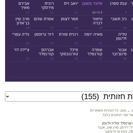
ד
ענת ספרן
אלעד משען
יואב ויס
רונית
אבירם
מירסקי
מאיר
8
9 (היום)
10
11
12
ניב תשבי
טימור
תמר לצמן
אפרת שהם
מרב שין
דברה
בן־אלון
18
17
16
15
14
טליה
מאיה יופה
רונית פורת
דוד גרוסמן
גליה עפרי
זליגמן
24
23
22
21
20
ט
אבנר
שפרה
מיכל
אברהם
צ'ילה לוי
פינצ'ובר
קורנפלד
טורנובסקי
קורנפלד
30
29
28
27
26
←
. כל הזכויות והאחריות
2026
2
ל יוצרי התכנים בלבד.
קורנפלד
ו
טליה זליגמן
 זיידמן, מורן שוב, אבנר
דן, עינת עריף-גלנטי