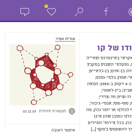
+
אורית אמיר
דו של קו
קראי באינטרנט וצפייה
, נתקלתי השבוע במקבץ
ה: בן-אדם; בן-כלאיים;
י-אמון; בלתי-נמנע;
חד-פעמי; כ-4 דקות; ב-1989; המאה
תל-אביב; בין-לאומי;
דו-שיח; חד-צדדי;
 סוף-סוף; אנטי-גיבור;
לכולן? או יותר נכון, מה
תקשורת חזותית
1
02.12.09
לן? כמובן שהן אינן
כון. בכל צירופי המילים
ך להשתמש ב'מקף […]
איתמר דאובה