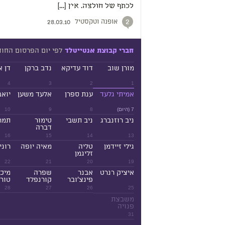
לכתף של חולצה. אין […]
אופנה וטקסטיל
2
28.03.10
לפי יום הפרסום החו
חברי קבוצת אנטייטלד
מורן שוב
דוד עדיקא
נדב ברקן
דן א
4
3
2
1
אמיתי גלעד
ענת ספרן
אלעד משען
יואב
7 (היום)
8
9
10
ניב רוזנברג
ניב תשבי
טימור
תמר
דברה
16
15
14
13
גילי זיידמן
טליה
מאיה יופה
רוני
זליגמן
22
21
20
19
איציק רנרט
אבנר
שפרה
מיכ
פינצ'ובר
קורנפלד
טורנ
28
27
26
25
משבצת
פנויה
31