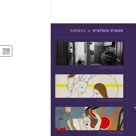
☼ בהפתעה
מעשים מומלצים
⚥︎
מאת ניב רוזנברג
מאת איציק רנרט
"
מאת איציק רנרט