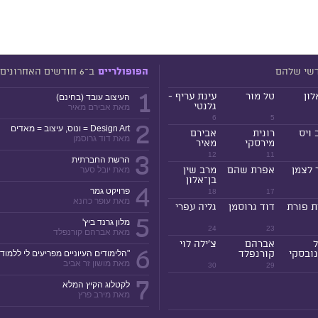
דשי שלהם
ב־6 חודשים האחרונים
הפופולריים
1
לון
טל מור
עינת עריף -
העיצוב עובד (בחינם)
גלנטי
מאת אבירם מאיר
6
5
2
Design Art = ונוס, עיצוב = מאדים
 ויס
רונית
אבירם
מאת דוד גרוסמן
מירסקי
מאיר
3
12
11
הרשת החברתית
 לצמן
אפרת שהם
מרב שין
מאת יובל סער
בן־אלון
4
פרויקט גמר
18
17
מאת עופר כהנא
ת פורת
דוד גרוסמן
גליה עפרי
5
מלון גרנד ביץ'
24
23
מאת אברהם קורנפלד
ל
אברהם
צ'ילה לוי
6
ובסקי
קורנפלד
"הלימודים העיוניים מפריעים לי ללמוד!
מאת מושון זר אביב
30
29
7
לקטלוג הקיץ המלא
מאת מירב פרץ