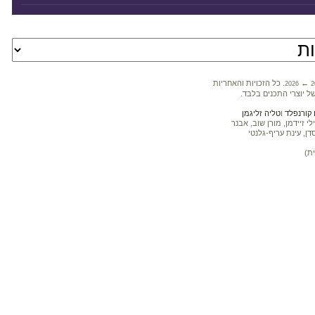
←
. כל הזכויות והאחריות
2026
2
ל יוצרי התכנים בלבד.
קורנפלד
ו
טליה זליגמן
 זיידמן, מורן שוב, אבנר
דן, עינת עריף-גלנטי
ת)