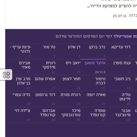
 להציע למצוקת הדיור...
לות
25.07.11
לפי יום הפרסום החודשי שלהם
ת אנטייטלד
דוד עדיקא
נדב ברקן
דן אלון
טל מור
עינת עריף -
גלנטי
6
5
4
3
2
ד
ענת ספרן
אלעד משען
יואב ויס
רונית
אבירם
מירסקי
מאיר
⚥︎
8
9 (היום)
10
11
12
ניב תשבי
טימור
תמר לצמן
אפרת שהם
מרב שין
דברה
בן־אלון
18
17
16
15
14
טליה
מאיה יופה
רונית פורת
דוד גרוסמן
גליה עפרי
זליגמן
24
23
22
21
20
ט
אבנר
שפרה
מיכל
אברהם
צ'ילה לוי
פינצ'ובר
קורנפלד
טורנובסקי
קורנפלד
30
29
28
27
26