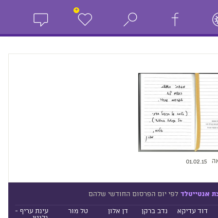
+
ה
01.02.15
לפי יום הפרסום החודשי שלהם
ת אנטייטלד
דוד עדיקא
נדב ברקן
דן אלון
טל מור
עינת עריף -
גלנטי