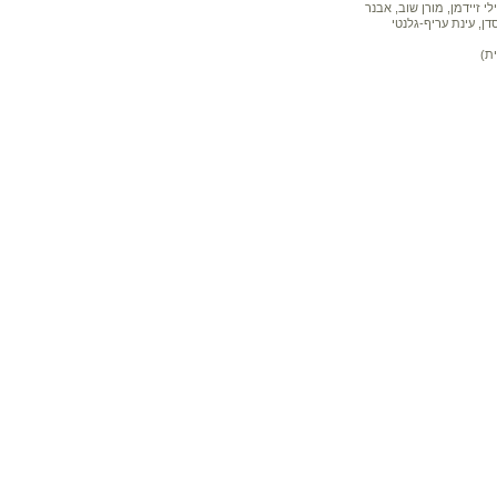
 זיידמן, מורן שוב, אבנר
דן, עינת עריף-גלנטי
ת)