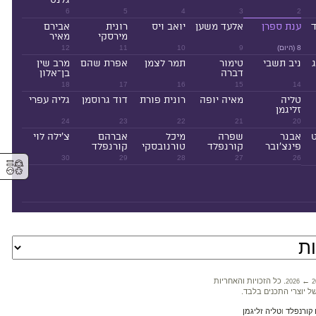
6
5
4
3
2
ד
ענת ספרן
אלעד משען
יואב ויס
רונית
אבירם
מירסקי
מאיר
8 (היום)
9
10
11
12
ניב תשבי
טימור
תמר לצמן
אפרת שהם
מרב שין
דברה
בן־אלון
18
17
16
15
14
טליה
מאיה יופה
רונית פורת
דוד גרוסמן
גליה עפרי
זליגמן
24
23
22
21
20
ט
אבנר
שפרה
מיכל
אברהם
צ'ילה לוי
פינצ'ובר
קורנפלד
טורנובסקי
קורנפלד
30
29
28
27
26
⚥︎
←
. כל הזכויות והאחריות
2026
2
ל יוצרי התכנים בלבד.
קורנפלד
ו
טליה זליגמן