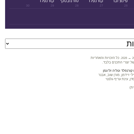
פינצ'ובר
קורנפלד
טורנובסקי
קורנפלד
30
29
28
27
26
←
. כל הזכויות והאחריות
2026
2
ל יוצרי התכנים בלבד.
קורנפלד
ו
טליה זליגמן
 זיידמן, מורן שוב, אבנר
דן, עינת עריף-גלנטי
ת)