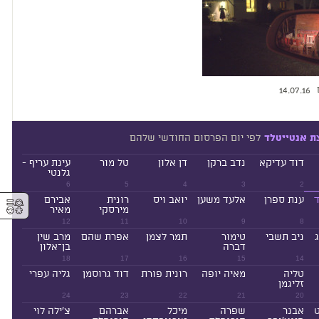
14.07.16
לפי יום הפרסום החודשי שלהם
ת אנטייטלד
דוד עדיקא
נדב ברקן
דן אלון
טל מור
עינת עריף -
גלנטי
6
5
4
3
2
⚥︎
ד
ענת ספרן
אלעד משען
יואב ויס
רונית
אבירם
מירסקי
מאיר
12
11
10
9
8
ניב תשבי
טימור
תמר לצמן
אפרת שהם
מרב שין
דברה
בן־אלון
18
17
16
15
14
טליה
מאיה יופה
רונית פורת
דוד גרוסמן
גליה עפרי
זליגמן
24
23
22
21
20
ט
אבנר
שפרה
מיכל
אברהם
צ'ילה לוי