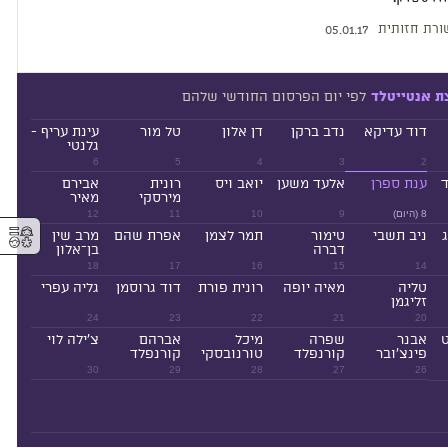
רת חזותית
05.01.17
לפי יום הפרסום החודשי שלהם
ת אנטייטלד
דוד עדיקא
נדב ברקן
דן אלון
טל מור
עינת עריף -
גלנטי
6
5
4
3
2
ד
ענת ספרן
אלעד משען
יואב ויס
רונית
אבירם
מירסקי
מאיר
8 (היום)
9
10
11
12
⚥︎
ניב תשבי
טימור
תמר לצמן
אפרת שהם
מרב שין
דברה
בן־אלון
18
17
16
15
14
טליה
מאיה יופה
רונית פורת
דוד גרוסמן
גליה עפרי
זליגמן
24
23
22
21
20
ט
אבנר
שפרה
מיכל
אברהם
צ'ילה לוי
פינצ'ובר
קורנפלד
טורנובסקי
קורנפלד
30
29
28
27
26