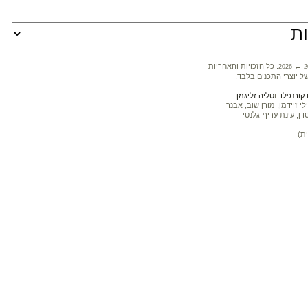
←
. כל הזכויות והאחריות
2026
2
ל יוצרי התכנים בלבד.
קורנפלד
ו
טליה זליגמן
 זיידמן, מורן שוב, אבנר
דן, עינת עריף-גלנטי
ת)