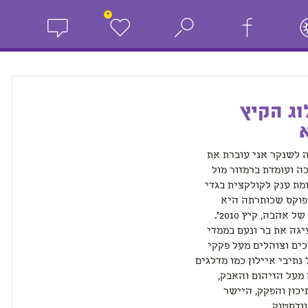
+
ג הקיץ
 לשנקר אני עוברת את
 ועומדת ברמזור מול
מת ענק לקולקצית בגדי
פוקס שכותרתה היא
"קולקציה של אהבה, קיץ 2010".
גה את בר ונעם בממדי
כים וצוהלים מעל פקקי
נתיבי איילון כמו מדלגים
מעל הזיהום והאבק,
כון והפקק, היישר
ודסטוק.