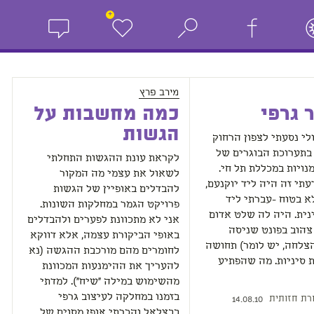
+
מירב פרץ
 גרפי
כמה מחשבות על
הגשות
לי נסעתי לצפון הרחוק
בתערוכת הבוגרים של
לקראת עונת ההגשות התחלתי
נויות במכללת תל חי.
לשאול את עצמי מה המקור
עתי זה היה ליד יוקנעם,
להבדלים באופיין של הגשות
א בטוח -עברתי ליד
פרויקט הגמר במחלקות השונות.
נית. היה לה שלט אדום
אני לא מתכוונת לפערים ולהבדלים
צהוב בפונט שניסה
באופי הביקורת עצמה, אלא דווקא
צלחה, יש לומר) תחושה
לחומרים מהם מורכבת ההגשה (נא
 סיניות. מה שהפתיע
להעריך את ההימנעות המכוונת
מהשימוש במילה "שיח"). למדתי
בזמנו במחלקה לעיצוב גרפי
רת חזותית
14.08.10
בבצלאל והכרתי אופן מסוים של