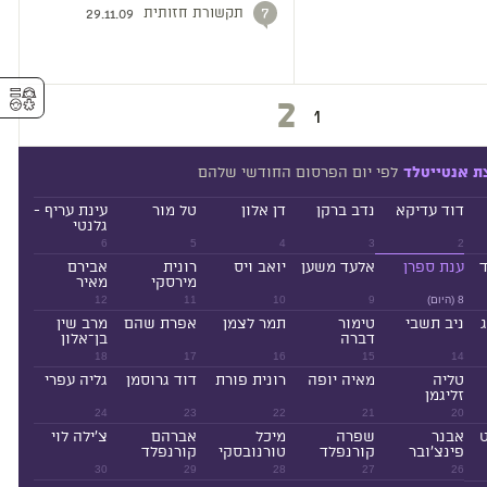
תקשורת חזותית
7
29.11.09
⚥︎
2
1
לפי יום הפרסום החודשי שלהם
ת אנטייטלד
דוד עדיקא
נדב ברקן
דן אלון
טל מור
עינת עריף -
גלנטי
6
5
4
3
2
ד
ענת ספרן
אלעד משען
יואב ויס
רונית
אבירם
מירסקי
מאיר
8 (היום)
9
10
11
12
ניב תשבי
טימור
תמר לצמן
אפרת שהם
מרב שין
דברה
בן־אלון
18
17
16
15
14
טליה
מאיה יופה
רונית פורת
דוד גרוסמן
גליה עפרי
זליגמן
24
23
22
21
20
ט
אבנר
שפרה
מיכל
אברהם
צ'ילה לוי
פינצ'ובר
קורנפלד
טורנובסקי
קורנפלד
30
29
28
27
26