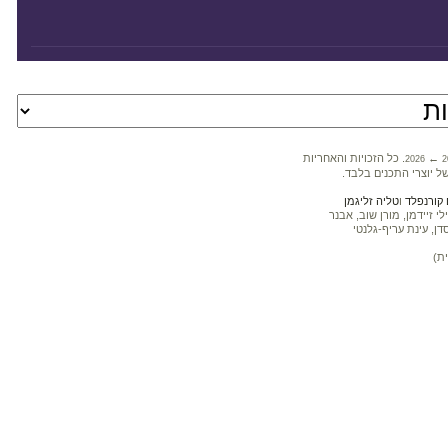
←
. כל הזכויות והאחריות
2026
2
ל יוצרי התכנים בלבד.
קורנפלד
ו
טליה זליגמן
 זיידמן, מורן שוב, אבנר
דן, עינת עריף-גלנטי
ת)