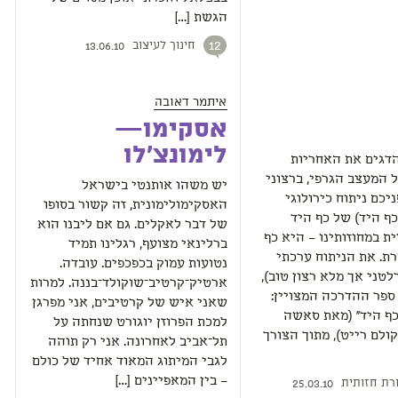
הגשת […]
חינוך לעיצוב
12
13.06.10
איתמר דאובה
אסקימו—
לימונצ'לו
הדגים את האחריות
המעצב הגרפי, ברצוני
יש משהו אותנטי בישראל
יכם ניתוח כירולוגי
האסקימולימונית, זה קשור בסופו
ף היד) של כף היד
של דבר לאקלים. גם אם ליבנו הוא
ת במחוזותינו – היא כף
ברלינאי מצועף, רגלינו תמיד
ת. את הניתוח ערכתי
נטועות עמוק בכפכפים. עובדה.
לטני אך מלא רצון טוב),
ארטיק־קרטיב־שוקולד־בננה. למרות
ספר ההדרכה המצויין:
שאני איש של קרטיבים, אני מפרגן
כף היד" (מאת סאשה
למכת הפרוזן יוגורט שנחתה על
קולם רייט), מתוך הצורך
תל־אביב לאחרונה. אני רק תוהה
לגבי המיתוג המאוד אחיד של כולם
– בין המאפיינים […]
רת חזותית
25.03.10