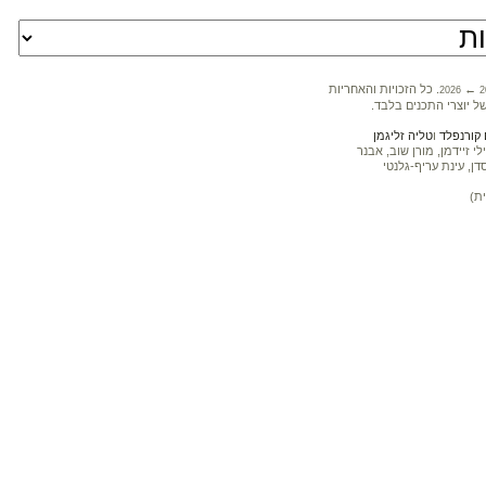
←
. כל הזכויות והאחריות
2026
2
ל יוצרי התכנים בלבד.
קורנפלד
ו
טליה זליגמן
 זיידמן, מורן שוב, אבנר
דן, עינת עריף-גלנטי
ת)