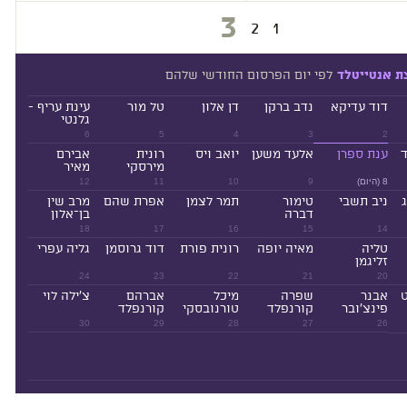
3
2
1
לפי יום הפרסום החודשי שלהם
ת אנטייטלד
דוד עדיקא
נדב ברקן
דן אלון
טל מור
עינת עריף -
גלנטי
6
5
4
3
2
ד
ענת ספרן
אלעד משען
יואב ויס
רונית
אבירם
מירסקי
מאיר
8 (היום)
9
10
11
12
ניב תשבי
טימור
תמר לצמן
אפרת שהם
מרב שין
דברה
בן־אלון
18
17
16
15
14
טליה
מאיה יופה
רונית פורת
דוד גרוסמן
גליה עפרי
זליגמן
24
23
22
21
20
ט
אבנר
שפרה
מיכל
אברהם
צ'ילה לוי
פינצ'ובר
קורנפלד
טורנובסקי
קורנפלד
30
29
28
27
26