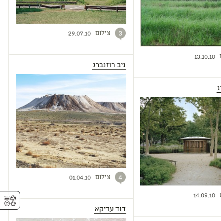
צילום
3
29.07.10
13.10.10
ניב רוזנברג
ג
צילום
4
01.04.10
⚥︎
14.09.10
דוד עדיקא