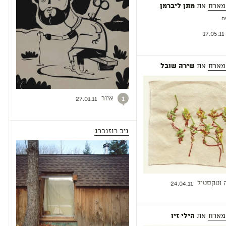
מארח
את
מתן ליברמן
17.05.11
מארח
את
שירה שובל
איור
1
27.01.11
ניב רוזנברג
 וטקסטיל
24.04.11
מארח
את
הילי זיו