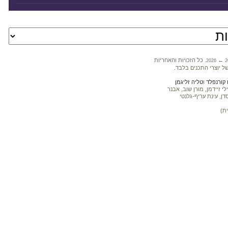
←
. כל הזכויות והאחריות
2026
2
ל יוצרי התכנים בלבד.
קורנפלד
ו
טליה זליגמן
 זיידמן, מורן שוב, אבנר
דן, עינת עריף-גלנטי
ת)