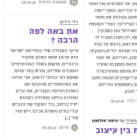
תקשורת חזותית
34
28.09.10
וב אל הסניפים מול חוסר
 הוריהם. למען יישור
ומת מגוללת את חוסר
גילי זיידמן
 המיליונר הטרי והמנצח
את באה לפה
שרדות" נתן בשבקין
ף, ודן חסכן מסביר לו
הרבה ?
ת זאת, בדגש על קהל
עיקר העבודה שלי במוזיאון ישראל
ר שהוא ילדים והעקיף,
הוא ארגון אוסף הצלם אלפרד
ובן, הוריהם. אז למה
ברנהיים. מוקפת בשלל הפורטרטים
הזאת מעצבנת אותי?
והמבנים שצילם, נפרש בפני עולם
א מונעת ממוטיבציה
שפעם לא יכולתי לראות. אני מזהה
בייקטיבית ומנסה לחנך
את הפרופסורים שהקימו את
ם באמצעות הוריהם
האוניברסיטה העברית, את הבית
לבנק.
המדורג ברחוב מטודלה כשהוא
 כללי
06.12.10
יחיד ברחוב, בלי העקול של הכביש
ובלי בתים נוספים סביבו. ויש עוד.
עוד […]
מארח
את
טימור סולומון
צילום
6
05.09.10
 בין עיצוב