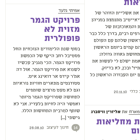
אות
אמיתי גלעד
 את אשליית הזוהר של
פרויקט הגמר
אייטיב מתנפצת בפניהן
 והמאוכזבות של
מזוית לא
פים רבים, בדרך כלל כבר
פופולרית
אשון שלהם עם העולם
ם קמים ביומם הראשון
בסוף שנת הלימודים הנוכחית החל
חושת גאווה גדולה:
פסטיבל רחב היקף של הכפשת
אמת ישלם לי לעשות את
פרויקט הגמר. הכי מגניב עכשיו
?" ובכן, לא בדיוק.
לשנוא את פרויקט הגמר. אול דה
 יום העבודה הראשון כל
את'ר קידס אר דואינג איט.
סטודנטים מתארים חוויות נוראיות
וגם לא מעט מרצים שותפים
 כללי
20.11.10
לתחושה שפרויקט הגמר מיותר
ואפשר היה לחיות בלעדיו. אני לא
שותף למרבית התחושות הללו.
מארח
את
אליזרין וויסברג
גישתי […]
ת מחליאות
חינוך לעיצוב
14
28.08.10
ם