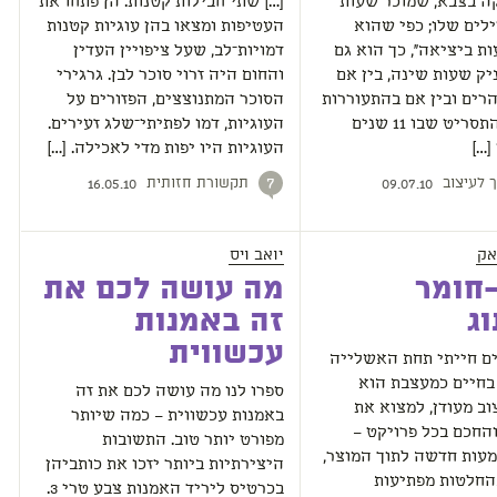
לקה בצבא, שמוכר שעות
[…] שתי חבילות קטנות. הן פתחו את
לים שלו; כפי שהוא
העטיפות ומצאו בהן עוגיות קטנות
ת ביציאה", כך הוא גם
דמויות־לב, שעל ציפויין העדין
יק שעות שינה, בין אם
והחום היה זרוי סוכר לבן. גרגירי
רים ובין אם בהתעוררות
הסוכר המתנוצצים, הפזורים על
מאוחרת. התסריט שבו 11 שנים
העוגיות, דמו לפתיתי־שלג זעירים.
[…]
העוגיות היו יפות מדי לאכילה. […]
ך לעיצוב
תקשורת חזותית
7
16.05.10
09.07.10
אק
יואב ויס
חומר
מה עושה לכם את
ג
זה באמנות
עכשווית
ם חייתי תחת האשלייה
בחיים כמעצבת הוא
ספרו לנו מה עושה לכם את זה
וב מעודן, למצוא את
באמנות עכשווית – כמה שיותר
החכם בכל פרויקט –
מפורט יותר טוב. התשובות
עות חדשה לתוך המוצר,
היצירתיות ביותר יזכו את כותביהן
החלטות מפתיעות
בכרטיס ליריד האמנות צבע טרי 3.