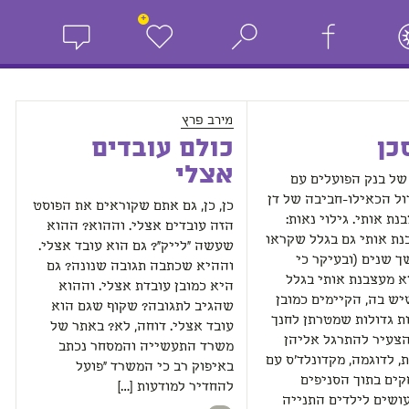
+
מירב פרץ
כן
כולם עובדים
אצלי
של בנק הפועלים עם
ל הכאילו-חביבה של דן
כן, כן, גם אתם שקוראים את הפוסט
נת אותי. גילוי נאות:
הזה עובדים אצלי. וההוא? ההוא
ת אותי גם בגלל שקראו
שעשה "לייק"? גם הוא עובד אצלי.
ך שנים (ובעיקר כי
וההיא שכתבה תגובה שנונה? גם
יא מעצבנת אותי בגלל
היא כמובן עובדת אצלי. וההוא
ש בה, הקיימים כמובן
שהגיב לתגובה? שקוף שגם הוא
ת גדולות שמטרתן לחנך
עובד אצלי. דוחה, לא? באתר של
הצעיר להתרגל אליהן
משרד התעשייה והמסחר נכתב
ת, לדוגמה, מקדונלד'ס עם
באיפוק רב כי המשרד "פועל
ים בתוך הסניפים
להחדיר למודעות […]
ושים לילדים התנייה