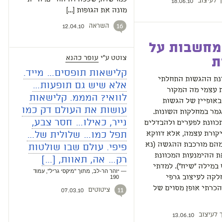
ך לעיצוב
18.06.10
מונה את הגופות […]
השראה
16
12.04.10
מחשבות על
צוטט ע"י
עופר כהנא
ת
קלישאות תופסים… מייד.
נת ההגשות התחלתי
אלא שיש גם תופעות…
 עצמי מה המקור
לוואי? המממ. קלישאות
באופיין של הגשות
עושות את העולם דק כמו
מר במחלקות השונות.
נייר, כאילו… חסר צבע,
כוונת לפערים ולהבדלים
תפל כמו… שלולית של…
קורת עצמה, אלא דווקא
מהם מורכבת ההגשה (נא
פיפי. עולם שבו שולטות
ת ההימנעות המכוונת
רק… אה, תאוות, […]
מילה "שיח"). למדתי
— יזהר הר-לב, מתוך "מיקסי גריל", עמוד
לקה לעיצוב גרפי
190
כרתי אופן מסוים של
ציטוטים
11
07.03.10
 לעיצוב
13.06.10