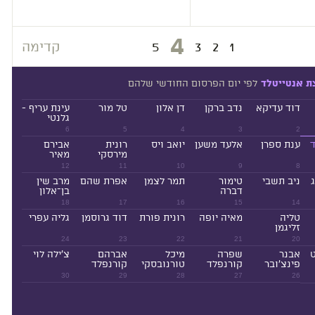
4
1
2
3
5
קדימה
לפי יום הפרסום החודשי שלהם
ת אנטייטלד
דוד עדיקא
נדב ברקן
דן אלון
טל מור
עינת עריף -
גלנטי
6
5
4
3
2
ד
ענת ספרן
אלעד משען
יואב ויס
רונית
אבירם
מירסקי
מאיר
12
11
10
9
8
ניב תשבי
טימור
תמר לצמן
אפרת שהם
מרב שין
דברה
בן־אלון
18
17
16
15
14
טליה
מאיה יופה
רונית פורת
דוד גרוסמן
גליה עפרי
זליגמן
24
23
22
21
20
ט
אבנר
שפרה
מיכל
אברהם
צ'ילה לוי
פינצ'ובר
קורנפלד
טורנובסקי
קורנפלד
30
29
28
27
26