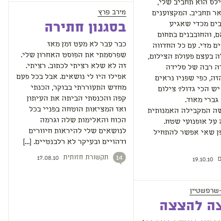
לס הוא תחביב שלי,
מירב פרץ
ר תחביב. המקצוענים
בים מכדי שאגיע
בסגנון חתירה
, והחובבנים בתחום
כבר עבר לא מעט זמן מאז
ם מדי. עם כל החדווה
שפרסמתי את הפוסט האחרון שלי.
 בעצם פעולת הצילום,
זה לא שלא רציתי לכתוב. רציתי.
ה רבה של סלידה
אפילו היו לי נושאים. אבל בכל פעם
ה, כפי שפניו נראים
מחדש התעוררתי בבוקר, הכנתי
 יש הכי גדול? צילום
קפה והכנסתי הביתה את העיתון
גברי מאוד.
ואז המציאות הוטחה בפניי בכל
ה המקבילה האמנותית
הכוח והאלימות שלה וגרמה
על אופנועי שטח.
לנושאים שלי להיראות חיוורים
פן שאי אפשר להתחיל
ודהויים ובעיקר לא רלבנטיים. […]
תקשורת חזותית
14
ם
17.08.10
19.10.10
שרפשטיין
ה להצצה