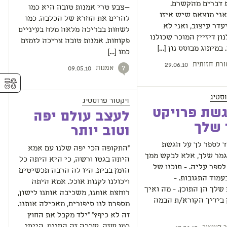
 דברים מהקשרם.
—צבע טרי אמנות טובה היא כמו
ני מוצאת שיש איזו
להרים את החרא של הכלבה. כמו
דר עיצוב, ואני לא
לשחות בבריכה מלאה מלח בעיניים
ון דיזיין המוכר שכולנו
פקוחות. אמנות טובה צריכה לזמזם
 במיתוג מבוסס נון […]
כמו […]
רת חזותית
29.06.10
אמנות
7
09.05.10
⚥︎
וסטיג
ויקטור פרוסטיג
שת פרויקט
לעצב עולם יפה
 שלך
וטוב יותר
ד לספר לך על הגשת
"התקופה הכי יפה שלנו עם אמא
גמר שלך, אלא לבקש ממך
היתה בגטו ורשה, כי היא היתה כל
ספר עליה. - תוכנו של
הזמן בבית. היו לה הרבה תכשיטים
עמוד התגובות. -
ויכולנו לקנות אוכל. אמא היתה
לך הן התוכן. - מה ואיך
רוחצת אותנו, משכיבה אותנו לישון,
 בידיך הקורא/ת הבמה
מספרת לנו סיפורים, מאכילה אותנו.
זה לא כיף?" "ילד מקבל את החוץ
כמו שזה, שככה זה החיים. הייתי