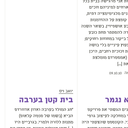
ת אני מרגישה בבית בכל
רחים למיניהם זוכים
נים מלגיטימציה דתית,
 קופצת על ההזדמנות
ע אושפיזין. בשאר השנה
דה להסתתר תחת כובע
ביקור במחוזות רחוקים;
עוץ עיניים בלי בושה
ת זכוכית רחבים, היכן
 (אמסטרדם מומלצת
ת […]
ה
09.10.10
יואב ויס
 נגמר
בית קטן בערבה
י 11 שנים הגשתי את פרויקט
"חג המולד בערבה ואדון אדוורדס
 במחלקה לעיצוב גרפי
הביא (בשמו של סנטה קלאוס)
י. הקונספט שהצעתי היה
מתנות ללורה ולמרי. בגרביים היו